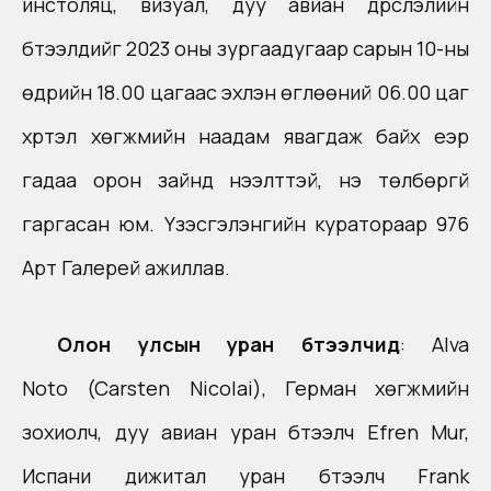
инстоляц, визуал, дуу авиан дүрслэлийн
бүтээлүүдийг 2023 оны зургаадугаар сарын 10-ны
өдрийн 18.00 цагаас эхлэн өглөөний 06.00 цаг
хүртэл хөгжмийн наадам явагдаж байх үеэр
гадаа орон зайнд нээлттэй, үнэ төлбөргүй
гаргасан юм. Үзэсгэлэнгийн куратораар 976
Арт Галерей ажиллав.
Олон улсын уран бүтээлчид
: Alva
Noto (Carsten Nicolai), Герман хөгжмийн
зохиолч, дуу авиан уран бүтээлч Efren Mur,
Испани дижитал уран бүтээлч Frank