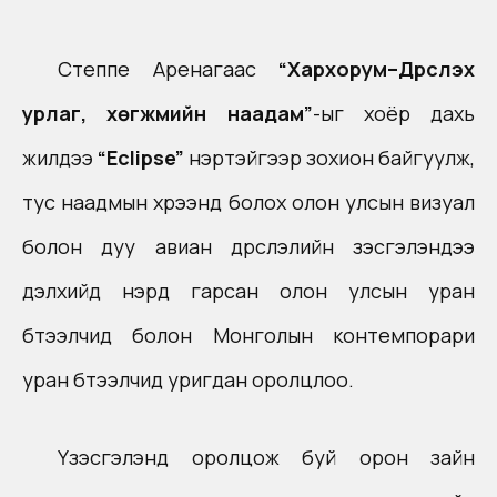
Степпe Аренагаас
“Хархорум–Дүрслэх
урлаг, хөгжмийн наадам”
-ыг хоёр дахь
жилдээ
“Eclipse”
нэртэйгээр зохион байгуулж,
тус наадмын хүрээнд болох олон улсын визуал
болон дуу авиан дүрслэлийн үзэсгэлэндээ
дэлхийд нэрд гарсан олон улсын уран
бүтээлчид болон Монголын контемпорари
уран бүтээлчид уригдан оролцлоо.
Үзэсгэлэнд оролцож буй орон зайн