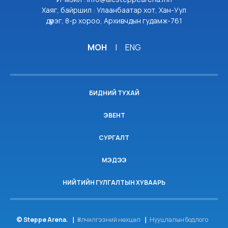
Хаяг, байршил : Улаанбаатар хот, Хан-Уул
дүүрэг, 8-р хороо, Архивчдын гудамж-761
МОН
|
ENG
БИДНИЙ ТУХАЙ
ЭВЕНТ
СУРГАЛТ
МЭДЭЭ
НИЙТИЙН ГУЛГАЛТЫН ХУВААРЬ
© Steppe Arena.
Үйлчилгээний нөхцөл
Нууцлалын бодлого