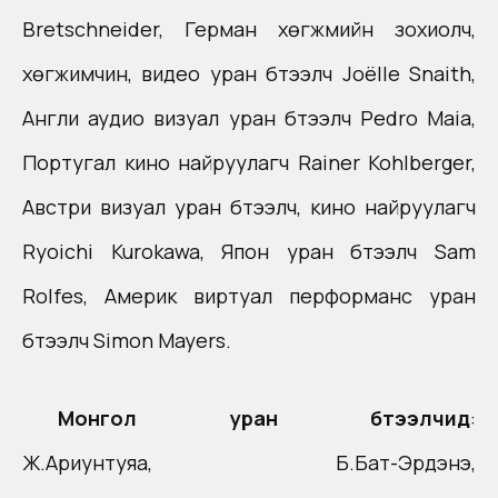
Bretschneider, Герман хөгжмийн зохиолч,
хөгжимчин, видео уран бүтээлч Joёlle Snaith,
Англи аудио визуал уран бүтээлч Pedro Maia,
Португал кино найруулагч Rainer Kohlberger,
Aвстри визуал уран бүтээлч, кино найруулагч
Ryoichi Kurokawa, Япон уран бүтээлч Sam
Rolfes, Aмерик виртуал перформанс уран
бүтээлч Simon Mayers.
Монгол уран бүтээлчид
:
Ж.Ариунтуяа, Б.Бат-Эрдэнэ,