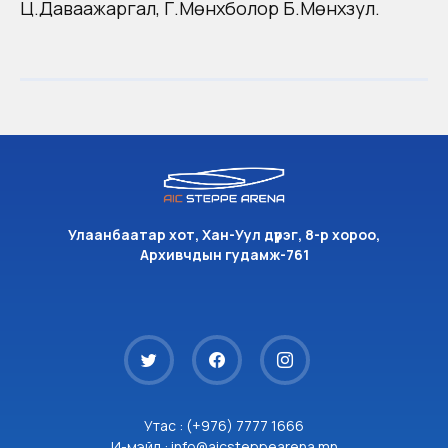
Ц.Даваажаргал, Г.Мөнхболор Б.Мөнхзул.
Улаанбаатар хот, Хан-Уул дүүрэг, 8-р хороо,
Архивчдын гудамж-761
Утас : (+976) 7777 1666
И-мэйл : info@aicsteppearena.mn