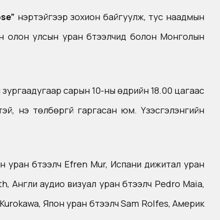
pse”
нэртэйгээр зохион байгуулж, тус наадмын
ан олон улсын уран бүтээлчид болон Монголын
ы зургаадугаар сарын 10-ны өдрийн 18.00 цагаас
эй, үнэ төлбөргүй гаргасан юм. Үзэсгэлэнгийн
ан уран бүтээлч Efren Mur, Испани дижитал уран
th, Англи аудио визуал уран бүтээлч Pedro Maia,
 Kurokawa, Япон уран бүтээлч Sam Rolfes, Aмерик