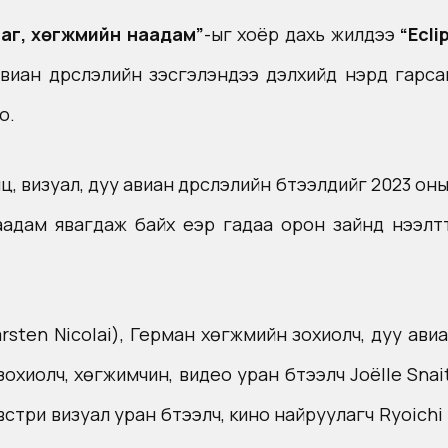
аг, хөгжмийн наадам”
-ыг хоёр дахь жилдээ
“Ecli
авиан дүрслэлийн үзэсгэлэндээ дэлхийд нэрд гарс
о.
 визуал, дуу авиан дүрслэлийн бүтээлүүдийг 2023 он
адам явагдаж байх үеэр гадаа орон зайнд нээлтт
Carsten Nicolai), Герман хөгжмийн зохиолч, дуу ави
охиолч, хөгжимчин, видео уран бүтээлч Joёlle Snai
стри визуал уран бүтээлч, кино найруулагч Ryoichi