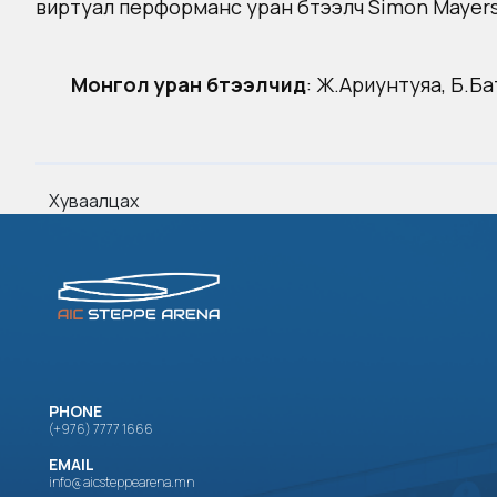
виртуал перформанс уран бүтээлч Simon Mayers
Монгол уран бүтээлчид
: Ж.Ариунтуяа, Б.Б
Хуваалцах
PHONE
(+976) 7777 1666
EMAIL
info@aicsteppearena.mn