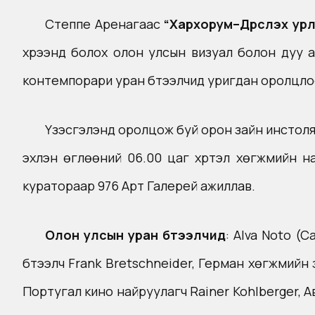
Степпe Аренагаас
“Хархорум–Дүрслэх урл
хүрээнд болох олон улсын визуал болон дуу 
контемпорари уран бүтээлчид уригдан оролцло
Үзэсгэлэнд оролцож буй орон зайн инстоляц,
эхлэн өглөөний 06.00 цаг хүртэл хөгжмийн на
куратораар 976 Арт Галерей ажиллав.
Олон улсын уран бүтээлчид
: Alva Noto (
бүтээлч Frank Bretschneider, Герман хөгжмийн з
Португал кино найруулагч Rainer Kohlberger, Aв