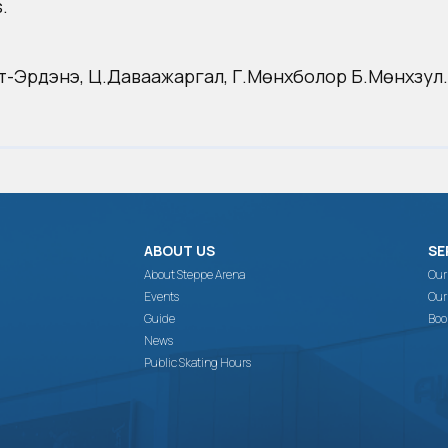
.
ат-Эрдэнэ, Ц.Даваажаргал, Г.Мөнхболор Б.Мөнхзул.
ABOUT US
SE
About Steppe Arena
Our
Events
Our
Guide
Boo
News
Public Skating Hours