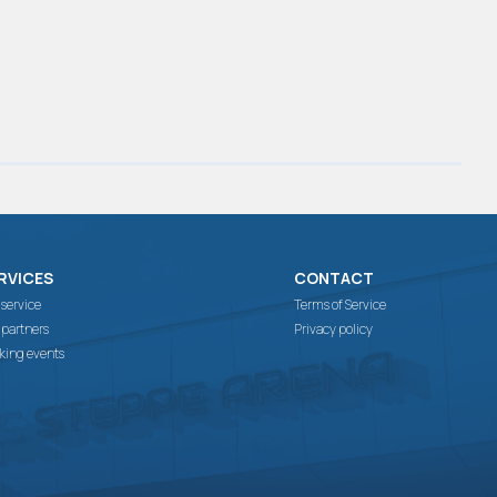
RVICES
CONTACT
 service
Terms of Service
 partners
Privacy policy
king events