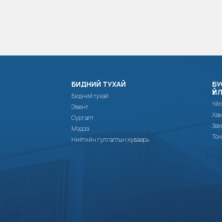
БИДНИЙ ТУХАЙ
БУ
ҮЙ
Бидний тухай
Үйл
Эвент
Хам
Сургалт
Зах
Мэдээ
Тон
Нийтийн гулгалтын хуваарь