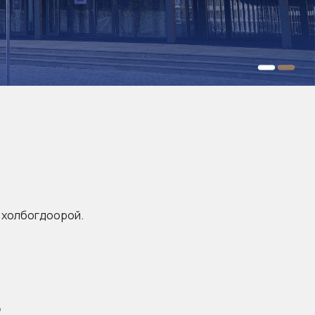
й холбогдоорой.