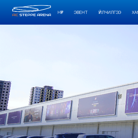
НҮҮР
ЭВЕНТ
ҮЙЛЧИЛГЭЭ
ХА