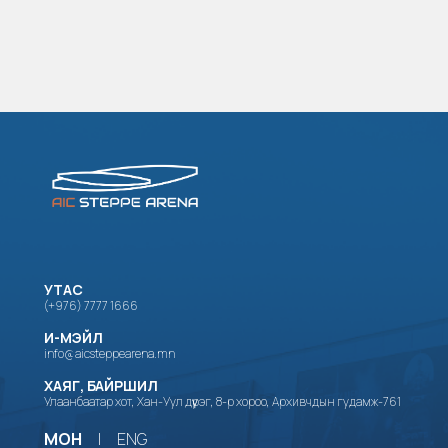
УТАС
(+976) 7777 1666
И-МЭЙЛ
info@aicsteppearena.mn
ХАЯГ, БАЙРШИЛ
Улаанбаатар хот, Хан-Уул дүүрэг, 8-р хороо, Архивчдын гудамж-761
МОН
|
ENG