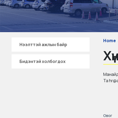
Home
Нээлттэй ажлын байр
Хү
Бидэнтэй холбогдох
Манайд
Та hr@