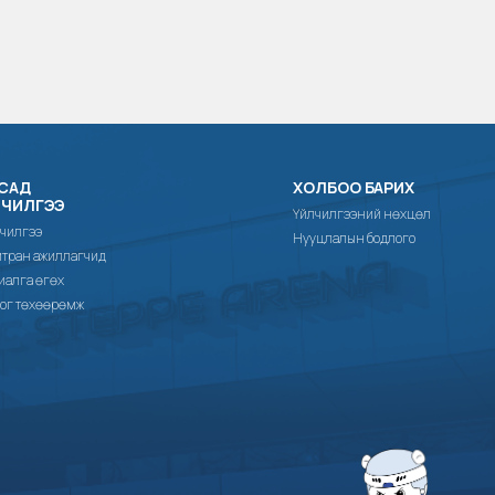
САД
ХОЛБОО БАРИХ
ЛЧИЛГЭЭ
Үйлчилгээний нөхцөл
чилгээ
Нууцлалын бодлого
тран ажиллагчид
иалга өгөх
ог төхөөрөмж