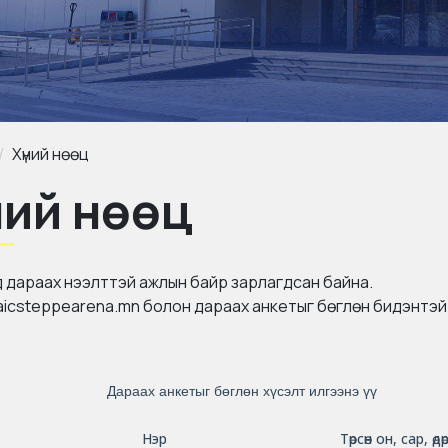
Хүний нөөц
ний нөөц
 дараах нээлттэй ажлын байр зарлагдсан байна.
aicsteppearena.mn болон дараах анкетыг бөглөн бидэнтэ