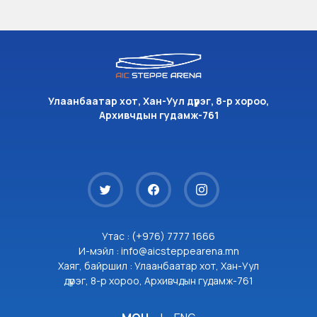
Улаанбаатар хот, Хан-Уул дүүрэг, 8-р хороо,
Архивчдын гудамж-761
Утас : (+976) 7777 1666
И-мэйл : info@aicsteppearena.mn
Хаяг, байршил : Улаанбаатар хот, Хан-Уул
дүүрэг, 8-р хороо, Архивчдын гудамж-761