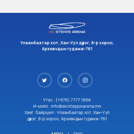
Улаанбаатар хот, Хан-Уул дүүрэг, 8-р хороо,
Архивчдын гудамж-761
Утас : (+976) 7777 1666
И-мэйл : info@aicsteppearena.mn
Хаяг, байршил : Улаанбаатар хот, Хан-Уул
дүүрэг, 8-р хороо, Архивчдын гудамж-761