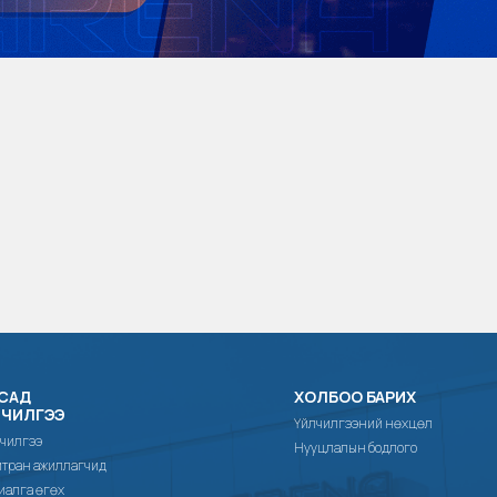
САД
ХОЛБОО БАРИХ
ЛЧИЛГЭЭ
Үйлчилгээний нөхцөл
чилгээ
Нууцлалын бодлого
тран ажиллагчид
иалга өгөх