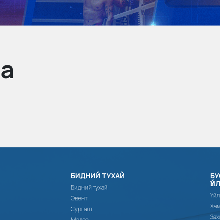
na
БИДНИЙ ТУХАЙ
БУ
ҮЙ
Бидний тухай
Үйл
Эвент
Хам
Сургалт
Зах
Мэдээ