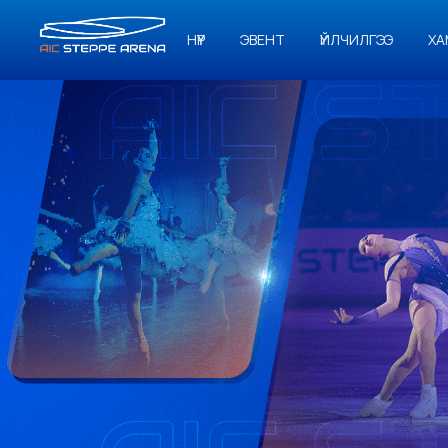
НҮҮР
ЭВЕНТ
ҮЙЛЧИЛГЭЭ
ХА