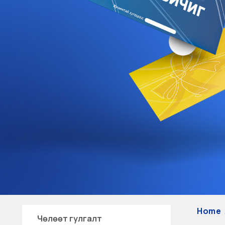
Home
Чөлөөт гулгалт