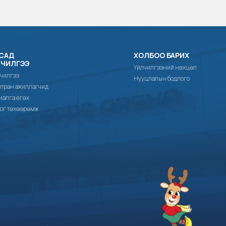
САД
ХОЛБОО БАРИХ
ЛЧИЛГЭЭ
Үйлчилгээний нөхцөл
чилгээ
Нууцлалын бодлого
тран ажиллагчид
иалга өгөх
ог төхөөрөмж