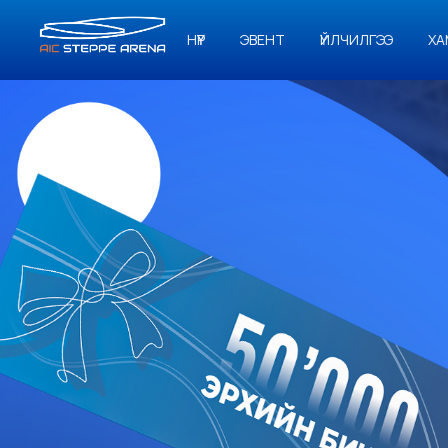
НҮҮР
ЭВЕНТ
ҮЙЛЧИЛГЭЭ
ХА