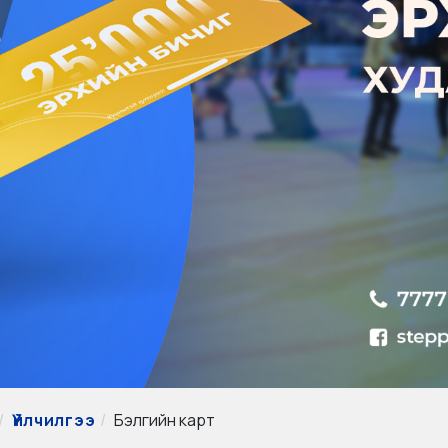
Үйлчилгээ
Бэлгийн карт