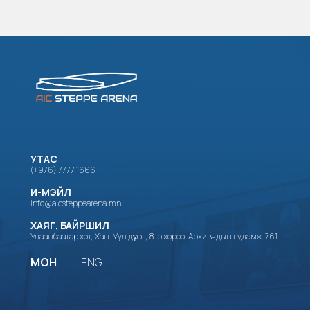
УТАС
(+976) 7777 1666
И-МЭЙЛ
info@aicsteppearena.mn
ХАЯГ, БАЙРШИЛ
Улаанбаатар хот, Хан-Уул дүүрэг, 8-р хороо, Архивчдын гудамж-761
МОН
|
ENG