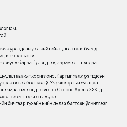
бэлэг юм.
той.
ээн уралдаан үзэх, нийтийн гулгалтаас бусад
иглах боломжгүй.
зориулж бараа бүтээгдэхүүн, зарим хоол, ундаа
мшуулал авахыг хориглоно. Картыг хаяж үрэгдүүлсэн,
уцаан олгох боломжгүй. Хэрэв картын хугацаа
 урьдчилан мэдэгдэхгүйгээр Степпе Арена ХХК-д
үлээн зөвшөөрсөн гэж үзнэ.
н бичгээр тухайн үнийн дүндээ багтсан үйлчилгээг