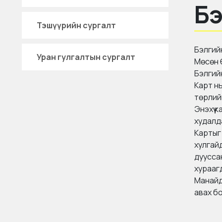
Бэ
Тэшүүрийн сургалт
Бэлгийн
Уран гулгалтын сургалт
Мөсөн 
Бэлгийн
Карт нь
төрлий
Энэхүү 
худалда
Картыг 
хулгай
дуусса
хураагд
Манайд 
авах б