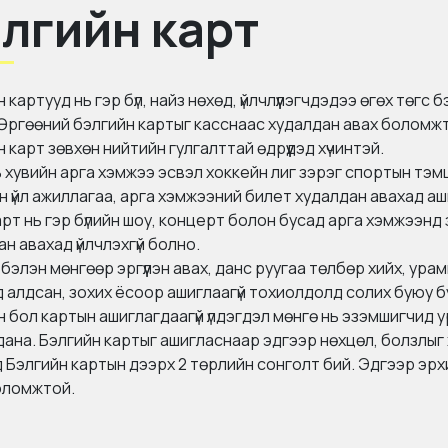
лгийн карт
 картууд нь гэр бүл, найз нөхөд, үйлчлүүлэгчдэдээ өгөх төгс 
Өргөөний бэлгийн картыг касснаас худалдан авах боломж
 карт зөвхөн нийтийн гулгалттай өдрүүдэд хүчинтэй.
 хувийн арга хэмжээ эсвэл хоккейн лиг зэрэг спортын тэмц
н үйл ажиллагаа, арга хэмжээний билет худалдан авахад аш
карт нь гэр бүлийн шоу, концерт болон бусад арга хэмжээнд 
н авахад үйлчлэхгүй болно.
бэлэн мөнгөөр ​​эргүүлэн авах, данс руугаа төлбөр хийх, ура
д алдсан, зохих ёсоор ашиглаагүй тохиолдолд солих буюу б
н бол картын ашиглагдаагүй үлдэгдэл мөнгө нь эзэмшигчид
ана. Бэлгийн картыг ашигласнаар эдгээр нөхцөл, болзлыг х
Бэлгийн картын дээрх 2 төрлийн сонголт бий. Эдгээр эрхий
оломжтой.