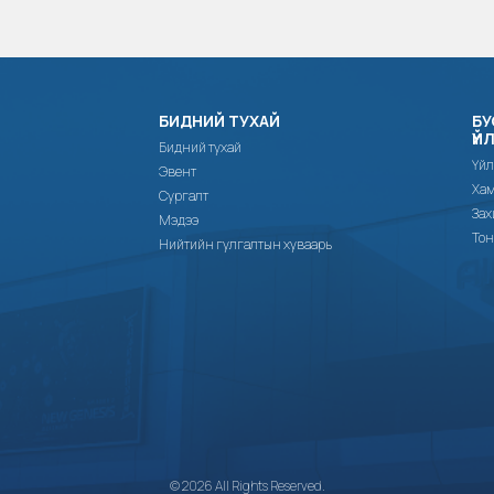
БИДНИЙ ТУХАЙ
БУ
ҮЙ
Бидний тухай
Үйл
Эвент
Хам
Сургалт
Зах
Мэдээ
Тон
Нийтийн гулгалтын хуваарь
© 2026 All Rights Reserved.