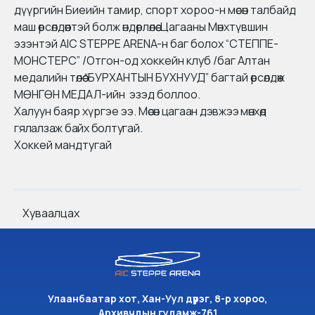
дүүргийн Биеийн тамир, спорт хороо
-н мөсөн талбайд
маш өрсөлдөөнтэй болж өндөрлөлөө. Цагааны Мөнхтүвшин
эзэнтэй
AIC STEPPE ARENA
-н баг болох “СТЕППЕ-
МОНСТЕРС” /
Отгон-од хоккейн клуб
/баг Алтан
медалийн төлөө “БУРХАНТЫН БУХНУУД” багтай өрсөлдөж
МӨНГӨН МЕДАЛ-ийн эзэд боллоо.
Халуун баяр хүргэе ээ.
Мөсөн цагаан дэвжээ мөнхөд
гялалзаж байх болтугай.
Хоккей мандтугай
Хуваалцах
Улаанбаатар хот, Хан-Уул дүүрэг, 8-р хороо,
Архивчдын гудамж-761