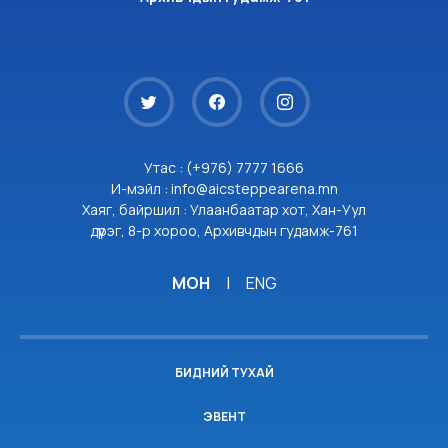
Утас : (+976) 7777 1666
И-мэйл : info@aicsteppearena.mn
Хаяг, байршил : Улаанбаатар хот, Хан-Уул
дүүрэг, 8-р хороо, Архивчдын гудамж-761
МОН
|
ENG
БИДНИЙ ТУХАЙ
ЭВЕНТ