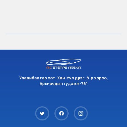
Улаанбаатар хот, Хан-Уул дүүрэг, 8-р хороо,
Архивчдын гудамж-761