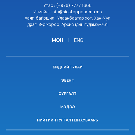
Утас : (+976) 7777 1666
И-мэйл : info@aicsteppearena.mn
Хаяг, байршил : Улаанбаатар хот, Хан-Уул
дүүрэг, 8-р хороо, Архивчдын гудамж-761
МОН
|
ENG
БИДНИЙ ТУХАЙ
ЭВЕНТ
СУРГАЛТ
МЭДЭЭ
НИЙТИЙН ГУЛГАЛТЫН ХУВААРЬ