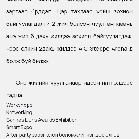
зэргээс бүрддэг. Цар тахлаас хойш зохион
байгуулагдалгүй 2 жил болсон чуулган маань
энэ жил 6 дахь жилдээ зохион байгуулагдаж,
үүнээс сүүлийн 2дахь жилдээ AIC Steppe Arena-д
болж буй билээ.
Энэ жилийн чуулганаар үндсэн илтгэлүүдээс
гадна:
Workshops
Networking
Cannes Lions Awards Exhibition
Smart Expo
After party зэрэг олон боломжийг нэг дор олгов.