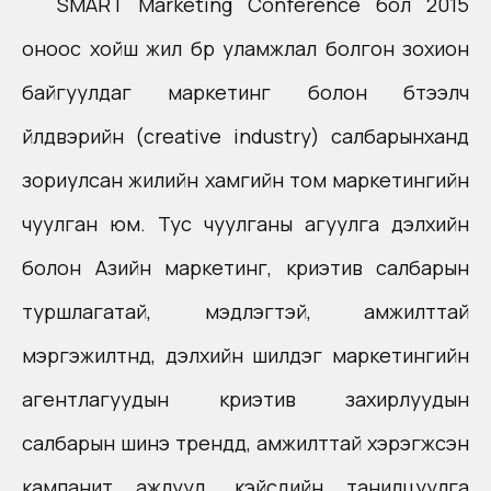
SMART Marketing Conference бол 2015
оноос хойш жил бүр уламжлал болгон зохион
байгуулдаг маркетинг болон бүтээлч
үйлдвэрийн (creative industry) салбарынханд
зориулсан жилийн хамгийн том маркетингийн
чуулган юм. Тус чуулганы агуулга дэлхийн
болон Азийн маркетинг, криэтив салбарын
туршлагатай, мэдлэгтэй, амжилттай
мэргэжилтнүүд, дэлхийн шилдэг маркетингийн
агентлагуудын криэтив захирлуудын
салбарын шинэ трендүүд, амжилттай хэрэгжсэн
кампанит ажлууд, кэйсүүдийн танилцуулга