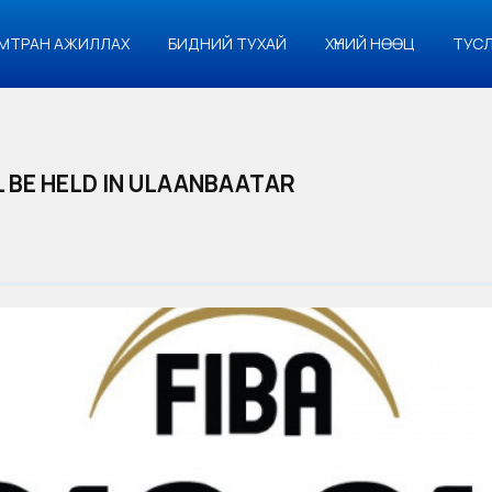
МТРАН АЖИЛЛАХ
БИДНИЙ ТУХАЙ
ХҮНИЙ НӨӨЦ
ТУС
L BE HELD IN ULAANBAATAR