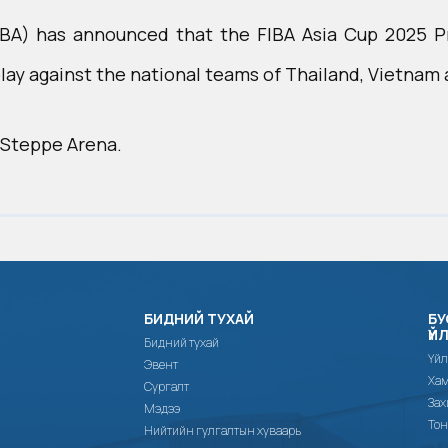
BA) has announced that the FIBA Asia Cup 2025 Pre-
lay against the national teams of Thailand, Vietnam 
 Steppe Arena.
БИДНИЙ ТУХАЙ
БУ
ҮЙ
Бидний тухай
Үйл
Эвент
Хам
Сургалт
Зах
Мэдээ
Тон
Нийтийн гулгалтын хуваарь