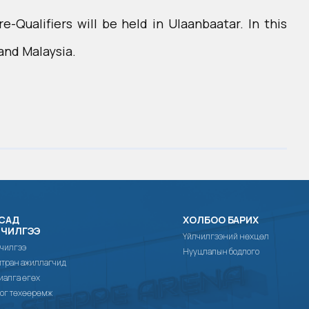
Qualifiers will be held in Ulaanbaatar. In this
and Malaysia.
САД
ХОЛБОО БАРИХ
ЛЧИЛГЭЭ
Үйлчилгээний нөхцөл
чилгээ
Нууцлалын бодлого
тран ажиллагчид
иалга өгөх
ог төхөөрөмж