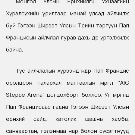
Монгол Улсын Ерөнхийлөгч Ухнаагийн
Хүрэлсүхийн урилгаар манай улсад айлчилж
буй Гэгээн Ширээт Улсын Төрийн тэргүүн Пап
Францисын айлчлал гурав дахь өдрөө үргэлжилж
байна.
Тус айлчлалын хүрээнд өнөөдөр Пап Францис
оролцсон талархал магтаалын мөргөл “AIC
Steppe Arena” цогцолборт боллоо. Уг мөргөлд
Пап Францисаас гадна Гэгээн Ширээт Улсын
ернхий сайд, католик шашны хамба,
санваартан, гэлэнмаа нар болон сүсэгтнүүд