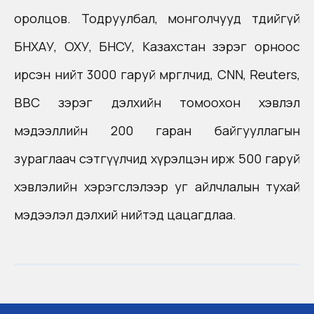
оролцов. Тодруулбал, монголчууд төдийгүй
БНХАУ, ОХУ, БНСУ, Казахстан зэрэг орноос
ирсэн нийт 3000 гаруй мөргөлчид, CNN, Reuters,
BBC зэрэг дэлхийн томоохон хэвлэл
мэдээллийн 200 гаран байгууллагын
зураглаач сэтгүүлчид хүрэлцэн ирж 500 гаруй
хэвлэлийн хэрэгслэлээр уг айлчлалын тухай
мэдээлэл дэлхий нийтэд цацагдлаа.