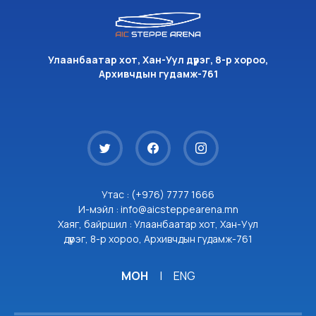
Улаанбаатар хот, Хан-Уул дүүрэг, 8-р хороо,
Архивчдын гудамж-761
Утас : (+976) 7777 1666
И-мэйл : info@aicsteppearena.mn
Хаяг, байршил : Улаанбаатар хот, Хан-Уул
дүүрэг, 8-р хороо, Архивчдын гудамж-761
МОН
|
ENG