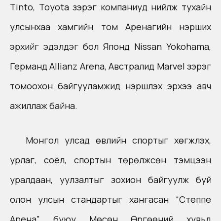
Tinto, Toyota зэрэг компаниуд нийлж тухайн
улсынхаа хамгийн том Аренагийн нэрших
эрхийг эдэлдэг бол Японд Nissan Yokohama,
Германд Allianz Arena, Австралид Marvel зэрэг
томоохон байгууламжид нэршүүлэх эрхээ авч
ажиллаж байна.
Монгол улсад өвлийн спортыг хөгжүүлэх,
урлаг, соёл, спортын төрөлжсөн тэмцээн
уралдаан, уулзалтыг зохион байгуулж буй
олон улсын стандартыг хангасан “Степпе
Арена” буюу Мөсөн Өргөөний хувьд