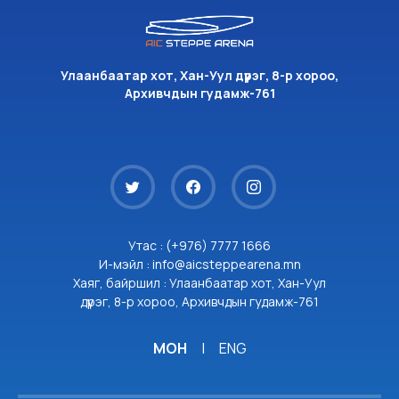
Улаанбаатар хот, Хан-Уул дүүрэг, 8-р хороо,
Архивчдын гудамж-761
Утас : (+976) 7777 1666
И-мэйл : info@aicsteppearena.mn
Хаяг, байршил : Улаанбаатар хот, Хан-Уул
дүүрэг, 8-р хороо, Архивчдын гудамж-761
МОН
|
ENG