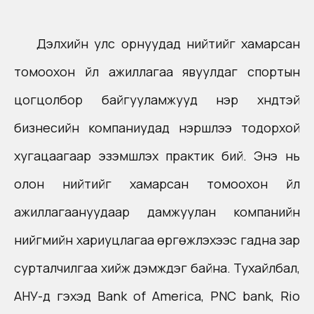
Дэлхийн улс орнуудад нийтийг хамарсан
томоохон үйл ажиллагаа явуулдаг спортын
цогцолбор байгууламжууд нэр хүндтэй
бизнесийн компаниудад нэршлээ тодорхой
хугацаагаар эзэмшүүлэх практик бий. Энэ нь
олон нийтийг хамарсан томоохон үйл
ажиллагаануудаар дамжуулан компанийн
нийгмийн хариуцлагаа өргөжүүлэхээс гадна зар
сурталчилгаа хийж дэмждэг байна. Тухайлбал,
АНУ-д гэхэд Bank of America, PNC bank, Rio