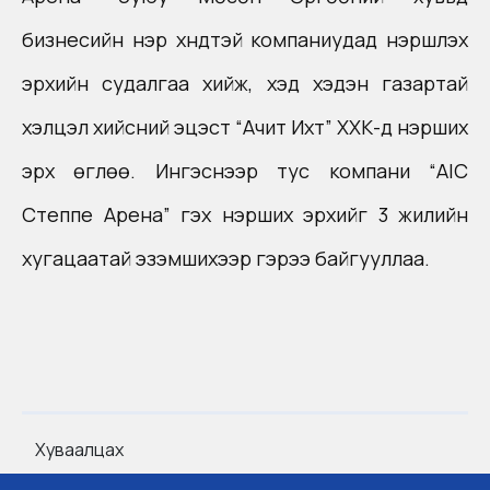
бизнесийн нэр хүндтэй компаниудад нэршүүлэх
эрхийн судалгаа хийж, хэд хэдэн газартай
хэлцэл хийсний эцэст “Ачит Ихт” ХХК-д нэрших
эрх өглөө. Ингэснээр тус компани “AIC
Степпе Арена” гэх нэрших эрхийг 3 жилийн
хугацаатай эзэмшихээр гэрээ байгууллаа.
Хуваалцах