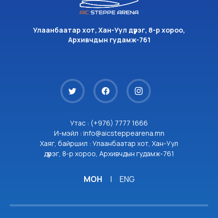
Улаанбаатар хот, Хан-Уул дүүрэг, 8-р хороо,
Архивчдын гудамж-761
Утас : (+976) 7777 1666
И-мэйл : info@aicsteppearena.mn
Хаяг, байршил : Улаанбаатар хот, Хан-Уул
дүүрэг, 8-р хороо, Архивчдын гудамж-761
МОН
|
ENG