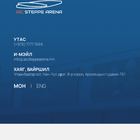
УТАС
(+976) 7777 1666
И-МЭЙЛ
info@aicsteppearena.mn
ХАЯГ, БАЙРШИЛ
Улаанбаатар хот, Хан-Уул дүүрэг, 8-р хороо, Архивчдын гудамж-761
МОН
|
ENG