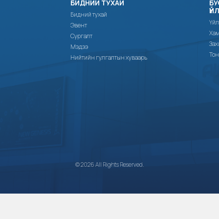
БИДНИЙ ТУХАЙ
БУ
ҮЙ
Бидний тухай
Үйл
Эвент
Хам
Сургалт
Зах
Мэдээ
Тон
Нийтийн гулгалтын хуваарь
© 2026 All Rights Reserved.