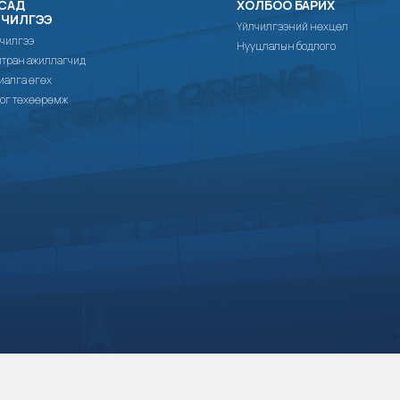
САД
ХОЛБОО БАРИХ
ЛЧИЛГЭЭ
Үйлчилгээний нөхцөл
чилгээ
Нууцлалын бодлого
тран ажиллагчид
иалга өгөх
ог төхөөрөмж