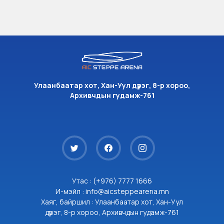
Улаанбаатар хот, Хан-Уул дүүрэг, 8-р хороо,
Архивчдын гудамж-761
Утас : (+976) 7777 1666
И-мэйл : info@aicsteppearena.mn
Хаяг, байршил : Улаанбаатар хот, Хан-Уул
дүүрэг, 8-р хороо, Архивчдын гудамж-761