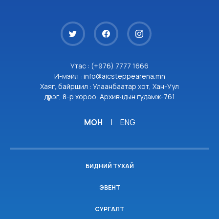
Утас : (+976) 7777 1666
И-мэйл : info@aicsteppearena.mn
Хаяг, байршил : Улаанбаатар хот, Хан-Уул
дүүрэг, 8-р хороо, Архивчдын гудамж-761
МОН
|
ENG
БИДНИЙ ТУХАЙ
ЭВЕНТ
СУРГАЛТ