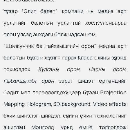
Үүгээр “Элит балет” компани нь медиа арт
урлагийг балетын урлагтай хослуулснаараа
олон улсад анхдагч болж чадсан юм.
“Щелкунчик ба гайхамшгийн орон” медиа арт
балетын бүжгэн жүжигт гарах Клара охины зүүдэнд
тохиолдох
Хулганы орон
,
Цасны орон
,
Гайхамшгийн орон
зэрэг шидэт ертөнцийг
бодит мэт төсөөлөгдөхүйцээр бүтээн Projection
Mapping, Hologram, 3D background, Video effects
бүхий шинэлэг шийдэл, сүүлийн үеийн технологийг
ашиглан Монголд урьд өмнө тоглогдож