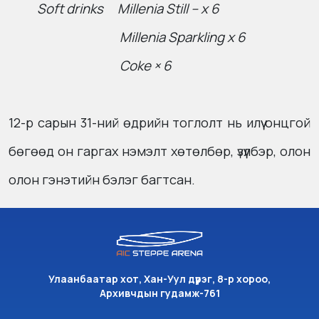
Soft drinks Millenia Still – x 6
Millenia Sparkling x 6
Coke × 6
12-р сарын 31-ний өдрийн тоглолт нь илүү онцгой
бөгөөд он гаргах нэмэлт хөтөлбөр, үзүүлбэр, олон
олон гэнэтийн бэлэг багтсан.
Улаанбаатар хот, Хан-Уул дүүрэг, 8-р хороо,
Архивчдын гудамж-761