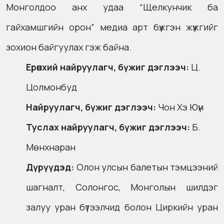
Монголдоо анх удаа “Щелкунчик ба
гайхамшгийн орон” медиа арт бүжгэн жүжгийг
зохион байгуулах гэж байна.
Ерөнхий найруулагч, бүжиг дэглээч:
Ц.
Цолмонбуд
Найруулагч, бүжиг дэглээч:
Чон Хэ Юүн
Туслах найруулагч, бүжиг дэглээч:
Б.
Мөнхнаран
Дүрүүдэд:
Олон улсын балетын тэмцээний
шагналт, Солонгос, Монголын шилдэг
залуу уран бүтээлчид болон Циркийн уран