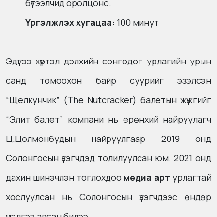
бүтээлчид оролцоно.
Үргэлжлэх хугацаа:
100 минут
Эдүгээ хүртэл дэлхийн сонгодог урлагийн урын
санд томоохон байр суурийг эзэлсэн
“Щелкунчик” (The Nutcracker) балетын жүжгийг
“Элит балет” компани нь ерөнхий найруулагч
Ц.Цолмонбудын найруулгаар 2019 онд
Солонгосын үзэгчдэд толилуулсан юм. 2021 онд
дахин шинэчлэн тоглохдоо
медиа арт
урлагтай
хослуулсан нь Солонгосын үзэгчдээс өндөр
үнэлгээ авсан билээ.