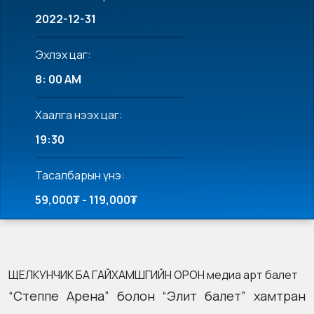
2022-12-31
Эхлэх цаг:
8: 00 AM
Хаалга нээх цаг:
19:30
Тасалбарын үнэ:
59,000₮ - 119,000₮
ЩЕЛКУНЧИК БА ГАЙХАМШГИЙН ОРОН медиа арт балет
“Степпе Арена” болон “Элит балет” хамтран