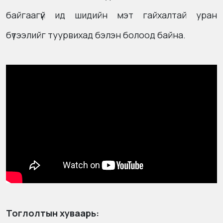
байгаагүй ид шидийн мэт гайхалтай уран
бүтээлийг туурвихад бэлэн болоод байна.
Тоглолтын хуваарь: