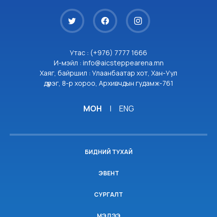
Утас : (+976) 7777 1666
И-мэйл : info@aicsteppearena.mn
Хаяг, байршил : Улаанбаатар хот, Хан-Уул
дүүрэг, 8-р хороо, Архивчдын гудамж-761
МОН
|
ENG
БИДНИЙ ТУХАЙ
ЭВЕНТ
СУРГАЛТ
МЭДЭЭ