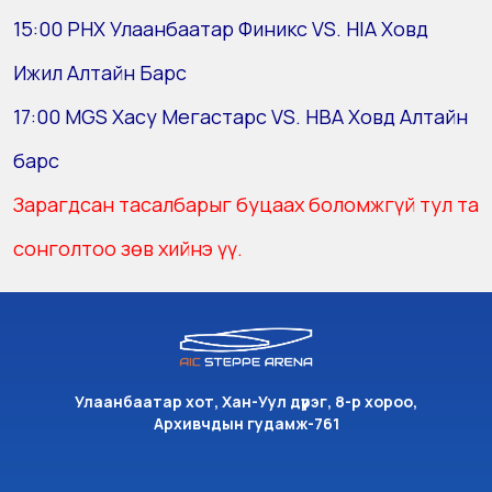
15:00 PHX Улаанбаатар Финикс VS. HIA Ховд
Ижил Алтайн Барс
17:00 MGS Хасу Мегастарс VS. HBA Ховд Алтайн
барс
Зарагдсан тасалбарыг буцаах боломжгүй тул та
сонголтоо зөв хийнэ үү.
Улаанбаатар хот, Хан-Уул дүүрэг, 8-р хороо,
Архивчдын гудамж-761