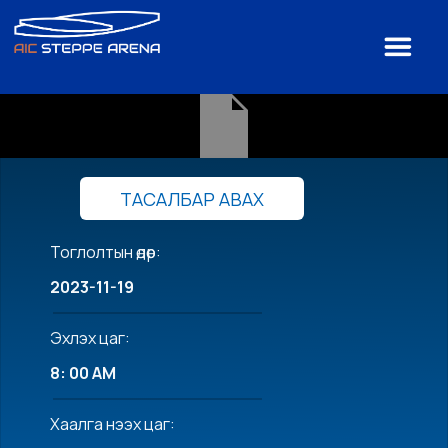
ТАСАЛБАР АВАХ
Тоглолтын өдөр:
2023-11-19
Эхлэх цаг:
8: 00 AM
Хаалга нээх цаг: