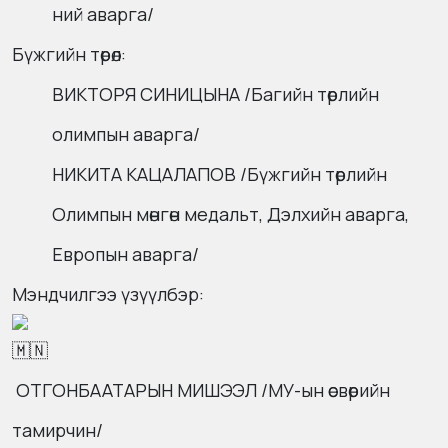
ний аварга/
Бүжгийн төрөл:
ВИКТОРЯ СИНИЦЫНА /Багийн төрлийн
олимпын аварга/
НИКИТА КАЦАЛАПОВ /Бүжгийн төрлийн
Олимпын мөнгөн медальт, Дэлхийн аварга,
Европын аварга/
Мэндчилгээ үзүүлбэр:
ОТГОНБААТАРЫН МИШЭЭЛ /МУ-ын өсвөрийн
тамирчин/