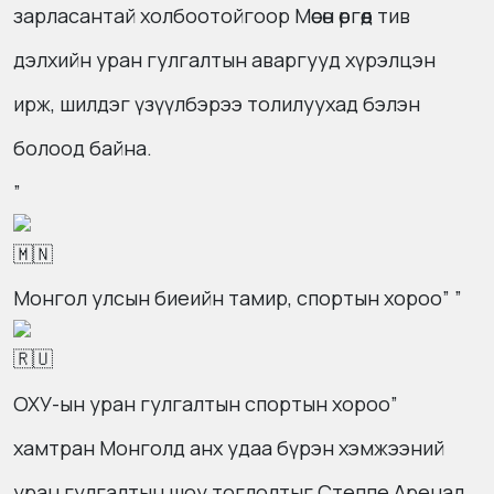
зарласантай холбоотойгоор Мөсөн өргөөд тив
дэлхийн уран гулгалтын аваргууд хүрэлцэн
ирж, шилдэг үзүүлбэрээ толилуухад бэлэн
болоод байна.
”
Монгол улсын биеийн тамир, спортын хороо” ”
ОХУ-ын уран гулгалтын спортын хороо”
хамтран Монголд анх удаа бүрэн хэмжээний
уран гулгалтын шоу тоглолтыг Степпе Аренад