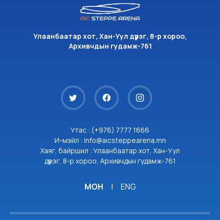
Улаанбаатар хот, Хан-Уул дүүрэг, 8-р хороо,
Архивчдын гудамж-761
Утас : (+976) 7777 1666
И-мэйл : info@aicsteppearena.mn
Хаяг, байршил : Улаанбаатар хот, Хан-Уул
дүүрэг, 8-р хороо, Архивчдын гудамж-761
МОН
|
ENG