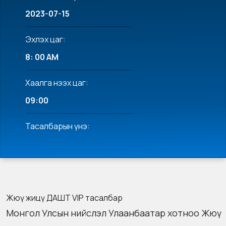
2023-07-15
Эхлэх цаг:
8: 00 AM
Хаалга нээх цаг:
09:00
Тасалбарын үнэ:
Жюү жицү ДАШТ VIP тасалбар
Монгол Улсын нийслэл Улаанбаатар хотноо Жюү