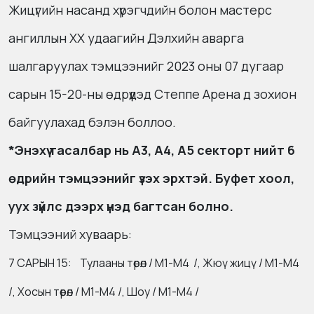
Жицүгийн насанд хүрэгчдийн болон мастерс
ангиллын XX удаагийн Дэлхийн аварга
шалгаруулах тэмцээнийг 2023 оны 07 дугаар
сарын 15-20-ны өдрүүдэд Степпе Арена д зохион
байгуулахад бэлэн боллоо.
*Энэхүү тасалбар нь А3, А4, А5 секторт нийт 6
өдрийн тэмцээнийг үзэх эрхтэй. Буфет хоол,
уух зүйлс дээрх үнэд багтсан болно.
Тэмцээний хуваарь:
7 САРЫН 15: Тулааны төрөл / М1-М4 /, Жюү жицү / М1-М4
/, Хосын төрөл / М1-М4 /, Шоу / М1-М4 /