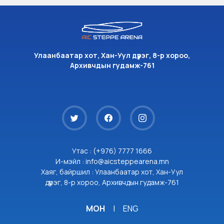
Улаанбаатар хот, Хан-Уул дүүрэг, 8-р хороо,
Архивчдын гудамж-761
Утас : (+976) 7777 1666
И-мэйл : info@aicsteppearena.mn
Хаяг, байршил : Улаанбаатар хот, Хан-Уул
дүүрэг, 8-р хороо, Архивчдын гудамж-761
МОН
|
ENG