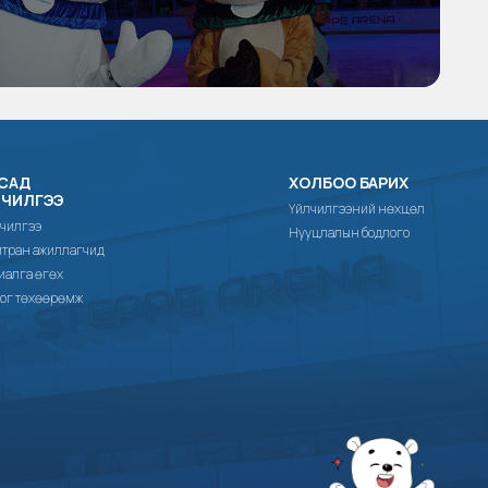
САД
ХОЛБОО БАРИХ
ЛЧИЛГЭЭ
Үйлчилгээний нөхцөл
чилгээ
Нууцлалын бодлого
тран ажиллагчид
иалга өгөх
ог төхөөрөмж