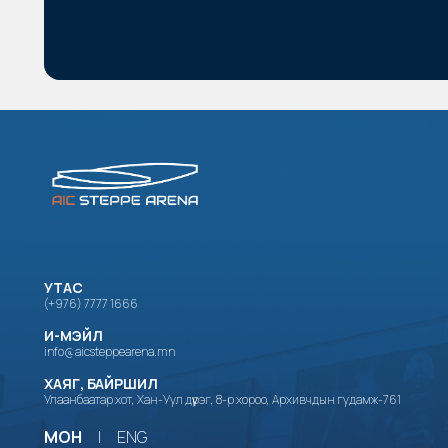
УТАС
(+976) 7777 1666
И-МЭЙЛ
info@aicsteppearena.mn
ХАЯГ, БАЙРШИЛ
Улаанбаатар хот, Хан-Уул дүүрэг, 8-р хороо, Архивчдын гудамж-761
МОН
|
ENG