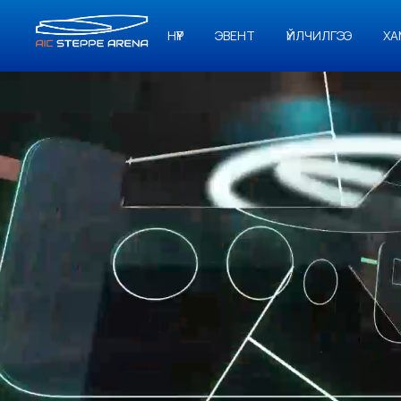
НҮҮР
ЭВЕНТ
ҮЙЛЧИЛГЭЭ
ХА