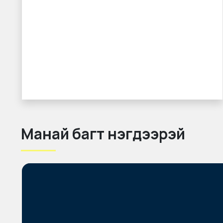
Манай багт нэгдээрэй