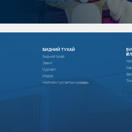
БИДНИЙ ТУХАЙ
БУ
ҮЙ
Бидний тухай
Үйл
Эвент
Хам
Сургалт
Зах
Мэдээ
Тон
Нийтийн гулгалтын хуваарь