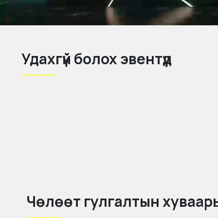
Удахгүй болох эвентүүд
Чөлөөт гулгалтын хуваар