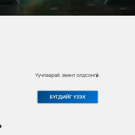
Уучлаарай, эвент олдсонгүй.
БҮГДИЙГ ҮЗЭХ
ь