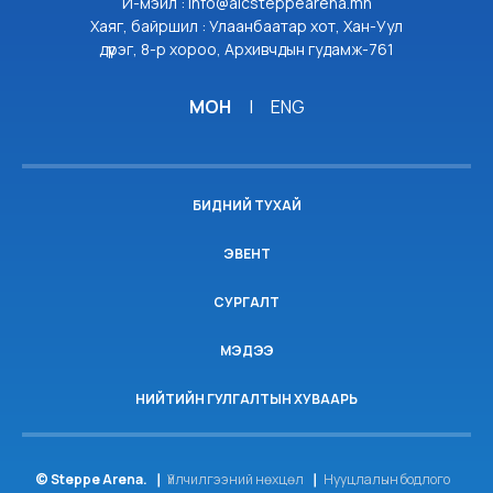
И-мэйл : info@aicsteppearena.mn
Хаяг, байршил : Улаанбаатар хот, Хан-Уул
дүүрэг, 8-р хороо, Архивчдын гудамж-761
МОН
|
ENG
БИДНИЙ ТУХАЙ
ЭВЕНТ
СУРГАЛТ
МЭДЭЭ
НИЙТИЙН ГУЛГАЛТЫН ХУВААРЬ
© Steppe Arena.
Үйлчилгээний нөхцөл
Нууцлалын бодлого