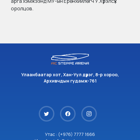
арга хэмжээнд МУ-ын Ерөнхийлөгч У.Хүрэлсүх
оролцов.
Улаанбаатар хот, Хан-Уул дүүрэг, 8-р хороо,
Архивчдын гудамж-761
Утас : (+976) 7777 1666