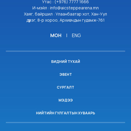
Утас : (+976) 7777 1666
И-мэйл : info@aicsteppearena.mn
Хаяг, байршил : Улаанбаатар хот, Хан-Уул
дүүрэг, 8-р хороо, Архивчдын гудамж-761
МОН
|
ENG
БИДНИЙ ТУХАЙ
ЭВЕНТ
СУРГАЛТ
МЭДЭЭ
НИЙТИЙН ГУЛГАЛТЫН ХУВААРЬ