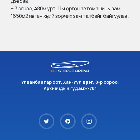
дэвсэв.
– 3 эгнээ, 480м урт, 11м өргөн автомашины зам,
1650м2 явган хүний зорчих зам талбайг байгуулав.
Улаанбаатар хот, Хан-Уул дүүрэг, 8-р хороо,
Архивчдын гудамж-761