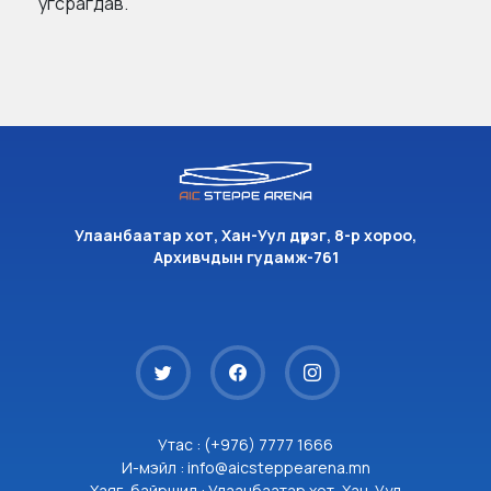
угсрагдав.
Улаанбаатар хот, Хан-Уул дүүрэг, 8-р хороо,
Архивчдын гудамж-761
Утас : (+976) 7777 1666
И-мэйл : info@aicsteppearena.mn
Хаяг, байршил : Улаанбаатар хот, Хан-Уул