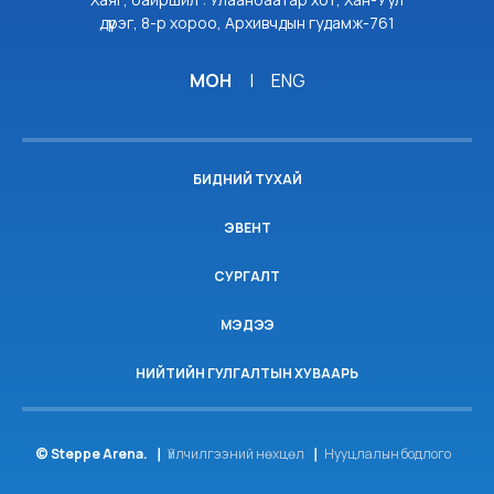
дүүрэг, 8-р хороо, Архивчдын гудамж-761
МОН
|
ENG
БИДНИЙ ТУХАЙ
ЭВЕНТ
СУРГАЛТ
МЭДЭЭ
НИЙТИЙН ГУЛГАЛТЫН ХУВААРЬ
© Steppe Arena.
Үйлчилгээний нөхцөл
Нууцлалын бодлого