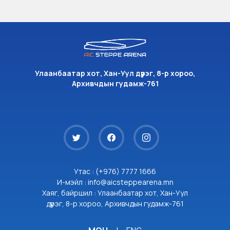
Улаанбаатар хот, Хан-Уул дүүрэг, 8-р хороо,
Архивчдын гудамж-761
Утас : (+976) 7777 1666
И-мэйл : info@aicsteppearena.mn
Хаяг, байршил : Улаанбаатар хот, Хан-Уул
дүүрэг, 8-р хороо, Архивчдын гудамж-761