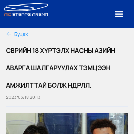
Буцах
ӨСВӨРИЙН 18 ХҮРТЭЛХ НАСНЫ АЗИЙН
АВАРГА ШАЛГАРУУЛАХ ТЭМЦЭЭН
АМЖИЛТТАЙ БОЛЖ ӨНДӨРЛӨЛӨӨ.
2023/03/18 20:13