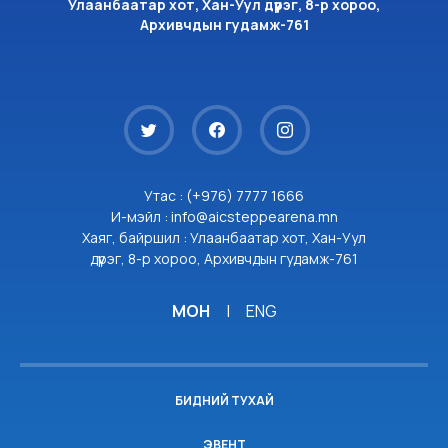
Улаанбаатар хот, Хан-Уул дүүрэг, 8-р хороо,
Архивчдын гудамж-761
Утас : (+976) 7777 1666
И-мэйл : info@aicsteppearena.mn
Хаяг, байршил : Улаанбаатар хот, Хан-Уул
дүүрэг, 8-р хороо, Архивчдын гудамж-761
МОН
|
ENG
БИДНИЙ ТУХАЙ
ЭВЕНТ