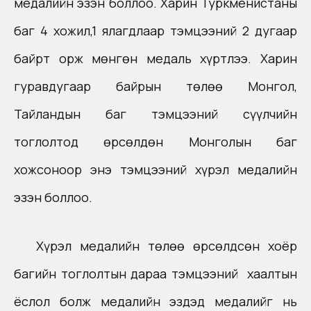
медалийн эзэн боллоо. Харин Туркменистаны
баг 4 хожил,1 ялагдлаар тэмцээний 2 дугаар
байрт орж мөнгөн медаль хүртлээ. Харин
гуравдугаар байрын төлөө Монгол,
Тайландын баг тэмцээний сүүлчийн
тоглолтод өрсөлдөн Монголын баг
хожсоноор энэ тэмцээний хүрэл медалийн
эзэн боллоо.
Хүрэл медалийн төлөө өрсөлдсөн хоёр
багийн тоглолтын дараа тэмцээний хаалтын
ёслол болж медалийн эздэд медалийг нь