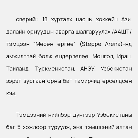
Өсвөрийн 18 хүртэлх насны хоккейн Ази,
далайн орнуудын аварга шалгаруулах /ААШТ/
тэмцээн “Мөсөн өргөө” (Steppe Arena)-нд
амжилттай болж өндөрлөлөө. Монгол, Иран,
Тайланд, Туркменистан, АНЭУ, Узбекистан
зэрэг зургаан орны баг тамирчид өрсөлдсөн
юм.
Тэмцээний нийлбэр дүнгээр Узбекистаны
баг 5 хожлоор түрүүлж, энэ тэмцээний алтан