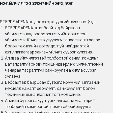
НЭГ.ҮЙЛЧИЛГЭЭ ҮЗҮҮЛЭГЧИЙН ЭРХ, ҮҮРЭГ
STEPPE ARENA нь доорх эрх, үүргийг хүлээнэ. Үүнд:
STEPPE ARENA нь вэбсайтад байршсан
үйлчилгээнүүдээс хэрэглэгчийн сонгосон
үйлчилгээг Үйлчилгээ үзүүлэгч талаас шалтгаалах
болон техникийн доголдолгүй, найдвартай
ажиллагаагаар хангаж үйлчлэх үүрэг хүлээнэ.
Аливаа үйлчилгээтэй холбоотой санал, гомдлыг
цаг алдалгүй оновчтой шийдвэрлэж, үйлчилгээний
чанараа тасралтгүй сайжруулан ажиллах үүрэг
хүлээнэ.
Вэбсайтад байршсан бүтээгдэхүүн үйлчилгээний
нөхцөлд нэмэлт өөрчлөлт, сайжруулалт болон
техникийн шинэчлэлийг тогтмол хийнэ.
Аливаа бүтээгдэхүүн, үйлчилгээний үнэ, тариф,
төлбөрийн хэмжээг ойлгомжтой байршуулна.
Хувь хүн, албан байгууллагын ажилтан, харилцагч