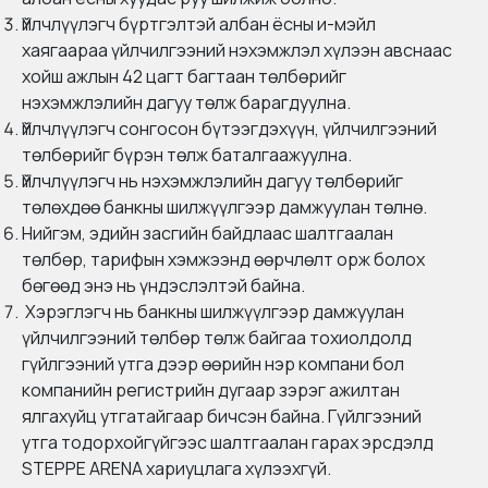
Үйлчлүүлэгч бүртгэлтэй албан ёсны и-мэйл
хаягаараа үйлчилгээний нэхэмжлэл хүлээн авснаас
хойш ажлын 42 цагт багтаан төлбөрийг
нэхэмжлэлийн дагуу төлж барагдуулна.
Үйлчлүүлэгч сонгосон бүтээгдэхүүн, үйлчилгээний
төлбөрийг бүрэн төлж баталгаажуулна.
Үйлчлүүлэгч нь нэхэмжлэлийн дагуу төлбөрийг
төлөхдөө банкны шилжүүлгээр дамжуулан төлнө.
Нийгэм, эдийн засгийн байдлаас шалтгаалан
төлбөр, тарифын хэмжээнд өөрчлөлт орж болох
бөгөөд энэ нь үндэслэлтэй байна.
Хэрэглэгч нь банкны шилжүүлгээр дамжуулан
үйлчилгээний төлбөр төлж байгаа тохиолдолд
гүйлгээний утга дээр өөрийн нэр компани бол
компанийн регистрийн дугаар зэрэг ажилтан
ялгахуйц утгатайгаар бичсэн байна. Гүйлгээний
утга тодорхойгүйгээс шалтгаалан гарах эрсдэлд
STEPPE ARENA хариуцлага хүлээхгүй.