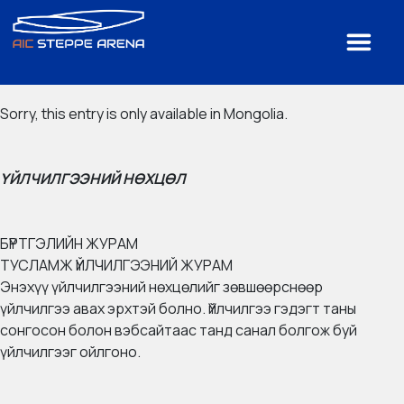
Sorry, this entry is only available in
Mongolia
.
ҮЙЛЧИЛГЭЭНИЙ НӨХЦӨЛ
БҮРТГЭЛИЙН ЖУРАМ
ТУСЛАМЖ ҮЙЛЧИЛГЭЭНИЙ ЖУРАМ
Энэхүү үйлчилгээний нөхцөлийг зөвшөөрснөөр
үйлчилгээ авах эрхтэй болно. Үйлчилгээ гэдэгт таны
сонгосон болон вэбсайтаас танд санал болгож буй
үйлчилгээг ойлгоно.