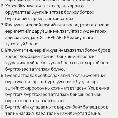
Хэрэв Үйлчлүүлэгч та гадаадын хөрөнгө
оруулалттай Хуулийн этгээд бол холбогдох
бүртгэлийн гэрчилгээг хавсаргах.
Үйлчлүүлэгч өөрийн хувийн мэдээлэлд орсон аливаа
өөрчлөлтийг даруй шинэчилээгүйгээс үүдэн гарах
аливаа асуудалд STEPPE ARENA хариуцлага
хүлээхгүй болно.
Үйлчлүүлэгч нь өөрийн хувийн мэдээлэл болон бусад
холбогдох баримт бичиг, банкны мэдээллийг
хуурамчаар үйлдсэн, худал болох нь тодорхой бол
бүртгэхээс татгалзаж болно.
Бусад этгээдэд холбогдох адил төстэй хүсэлтийг
бүртгүүлэгч гарган бүртгүүлснээс бусдын эрх
ашгийг хохироосон нь хожим мэдэгдсэн; Урьд өмнө
бүртгэгч бүртгэхээс татгалзаж байсан бол мөн
бүртгэхээс татгалзаж болно.
Бүртгэлийн хугацаа нь тодорхой байх бөгөөд доод
тал нь нэг жил, дээд тал нь 10 жил хүртэл байна.