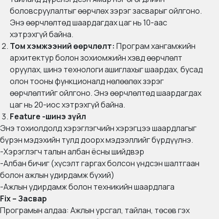
боловсруулалтыг өөрчлөх зэрэг засварыг ойлгоно.
Энэ өөрчлөлтөд шаардагдах цаг нь 10-аас
хэтрэхгүй байна.
Том хэмжээний өөрчлөлт:
Програм хангамжийн
архитектур болон зохиомжийн хэвд өөрчлөлт
оруулах, шинэ технологи ашиглахыг шаардах, бусад
олон тооны функционалд нөлөөлөх зэрэг
өөрчлөлтийг ойлгоно. Энэ өөрчлөлтөд шаардагдах
цаг нь 20-иос хэтрэхгүй байна.
Feature -шинэ зүйл
Энэ тохиолдолд хэрэглэгчийн хэрэгцээ шаардлагыг
бүрэн мэдэхийн тулд доорх мэдээллийг бүрдүүлнэ.
-Хэрэглэгч талын албан ёсны шийдвэр
-Албан бичиг (хүсэлт гаргах болсон үндсэн шалтгаан
болон ажлын удирдамж бүхий)
-Ажлын удирдамж болон техникийн шаардлага
Fix – Засвар
Програмын алдаа: Ажлын урсгал, тайлан, төсөв гэх