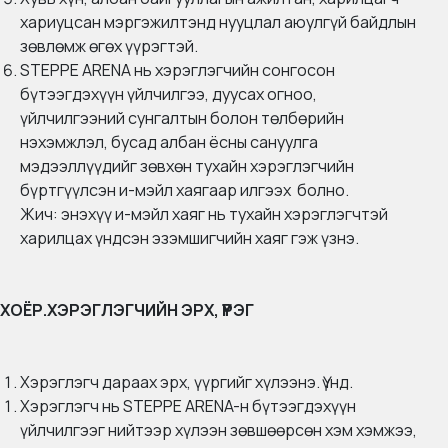
хариуцсан мэргэжилтэнд нууцлал аюулгүй байдлын
зөвлөмж өгөх үүрэгтэй.
STEPPE ARENA нь хэрэглэгчийн сонгосон
бүтээгдэхүүн үйлчилгээ, дуусах огноо,
үйлчилгээний сунгалтын болон төлбөрийн
нэхэмжлэл, бусад албан ёсны сануулга
мэдээллүүдийг зөвхөн тухайн хэрэглэгчийн
бүртгүүлсэн и-мэйл хаягаар илгээх болно.
Жич: энэхүү и-мэйл хаяг нь тухайн хэрэглэгчтэй
харилцах үндсэн эзэмшигчийн хаяг гэж үзнэ.
ХОЁР.ХЭРЭГЛЭГЧИЙН ЭРХ, ҮҮРЭГ
Хэрэглэгч дараах эрх, үүргийг хүлээнэ. Үүнд.
Хэрэглэгч нь STEPPE ARENA-н бүтээгдэхүүн
үйлчилгээг нийтээр хүлээн зөвшөөрсөн хэм хэмжээ,