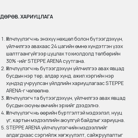
ДӨРӨВ. ХАРИУЦЛАГА
Үйлчлүүлэгч нь энэхүү нөхцөл болон бүтээгдэхүүн,
үйлчилгээ авахаас 24 цагийн өмнө хүндэтгэн үзэх
шалтгаангүйгээр цуцлах тохиолдолд төлбөрийн
30% -ийг STEPPE ARENA суутгана.
Үйлчлүүлэгч нь бүтээгдэхүүн үйлчилгээ авах явцад
бусдын нэр төр, алдар хүнд, ажил хэргийн нэр
хүндэд учруулсан үйлдлийн хариуцлагаас STEPPE
ARENA-г чөлөөлнө.
Үйлчлүүлэгч та бүтээгдэхүүн, үйлчилгээ авах явцад
бусдын оюуны өмчийн эрхийг дээдэлнэ.
Үйлчлүүлэгч нь өөрийн бүртгэлтэй мэдээлэл, нууц
үг, картын мэдээллийн аюулгүй байдлыг хариуцна.
STEPPE ARENA үйлчлүүлэгчийн мэдээллийг
алдагдхаас сэргийлж хөгжүүлэлт, сайжруулалтыг