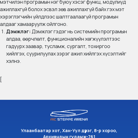
мэтчилэн програмын нэг буюу хэсэг функц, модулиуд
ажиллахгүй болох эсвэл зөв ажиллахгүй байх гэх мэт
хэрэглэгчийн үйлдлээс шалтгаалаагүй програмын
алдааг хамааруулж ойлгоно.
Дэмжлэг:
Дэмжлэг гэдэг нь системийн програмын
алдаа, өөрчлөлт, функционалийн хөгжүүлэлтээс
гадуурх заавар, тусламж, сургалт, тохиргоо
хийлгэх, суурилуулах зэрэг ажил хийлгэх хүсэлтийг
хэлнэ.
[
Улаанбаатар хот, Хан-Уул дүүрэг, 8-р хороо,
Архивчдын гудамж-761