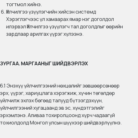
тогтмол хийнэ.
Үйлчилгээ үзүүлэгчийн хийсэн системд
Хэрэглэгчээс үл хамаарах ямар нэг доголдол
илэрвэл Үйлчилгээ үзүүлэгч тал доголдлыг өөрийн
зардлаар арилгах үүрэг хүлээнэ.
ЗУРГАА. МАРГААНЫГ ШИЙДВЭРЛЭХ
6.1 Энэхүү үйлчилгээний нөхцөлийг зөвшөөрсөнөөр
эрх, үүрэг, хариуцлага хэрэгжиж, хүчин төгөлдөр
үйлчилж эхлэх бөгөөд талууд бүтээгдэхүүн,
үйлчилгээний хугацаанд эв эс, хүндэтгэлийг
эрхэмлэнэ. Аливаа тохиролцоонд хүрч чадаагүй
тохиолдолд Монгол улсын шүүхээр шийдвэрлүүлнэ.