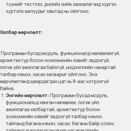
түүнийг тестлэх, рилийз хийж захиалагчид хүргэх
хүртэлх ажлуудыг хамтад нь ойлгоно.
Хялбар өөрчлөлт:
Програмын бусад модуль, функционалд нөлөөлөхгүй,
архиктектур болон зохиомжийн хэвийг эвдэхгүй,
логик үйл ажиллагаа байхгүй, мэдээллийн чанартай
талбар нэмэх, хасах засварыг ойлгоно. Энэ
өөрчлөлтөнд шаардагдах цаг нь 8-аас хэтрэхгүй
байна.
Энгийн өөрчлөлт:
Програмын бусад модуль,
функциональд хөнгөн нөлөөлөх, логик үйл
ажиллагаа хялбартай, архиктектур болон
зохиомжийн хэвийг эвдэхгүй талбар нэмэх,
тайланд багана нэмэх, хасах, баганы байр солих,
тайланд дүрслэгдсэн ямар нэг өгөгдлийн