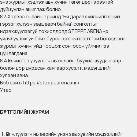
энэ журмыг хэвлэж авч хүчин төгөлдөр гэрээтэй
дүйцүүлэн ашиглаж болно.
8.3 Хэрвээ онлайн орчинд “Би дараах үйлчилгээний
гэрээг хүлээн зөвшөөрч байна” сонголтыг
идэвхжүүлээгүй тохиолдолд STEPPE ARENA -р
үйлчлүүлэхгүй байх бүрэн эрх нь нээлттэй бөгөөд энэ
журмыг хүчингүйд тооцож сонгосон үйлчилгээ
цуцлагдана.
8.4 Үйлчилгээ үзүүлэгч нь онлайн, буухиа шуудангаар
болон дор дурдсан хаягаар хүсэлт, мэдэгдлийг
хүлээн авна.
Вэб сайт:
https://steppearena.mn/
Утас:
БҮРТГЭЛИЙН ЖУРАМ
Үйлчлүүлэгч нь өөрийн үнэн зөв хувийн мэдээллийг