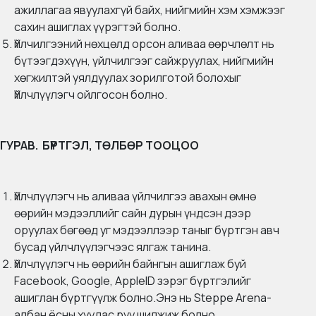
ажиллагаа явуулахгүй байх, нийгмийн хэм хэмжээг
сахин ашиглах үүрэгтэй болно.
Үйлчилгээний нөхцөлд орсон аливаа өөрчлөлт нь
бүтээгдэхүүн, үйлчилгээг сайжруулах, нийгмийн
хөгжилтэй уялдуулах зорилготой болохыг
Үйлчлүүлэгч ойлгосон болно.
ГУРАВ. БҮРТГЭЛ, ТӨЛБӨР ТООЦОО
Үйлчлүүлэгч нь аливаа үйлчилгээ авахын өмнө
өөрийн мэдээллийг сайн дурын үндсэн дээр
оруулах бөгөөд уг мэдээллээр таныг бүртгэн авч
бусад үйлчлүүлэгчээс ялгаж танина.
Үйлчлүүлэгч нь өөрийн байнгын ашиглаж буй
Facebook, Google, AppleID зэрэг бүртгэлийг
ашиглан бүртгүүлж болно.Энэ нь Steppe Arena-
албан ёсны хуудас руу шилжиж болно.