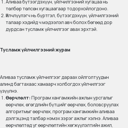
Аливаа бүтээгдэхүүн, үйлчилгээний хугацаа нь
төлбөр төлсөн хугацаагаар тодорхойлогдоно.
Үйлчлүүлэгч нь бүртгэл, бүтээгдэхүүн, үйлчилгээний
талаар хэдийд ч мэдээлэл авч болох бөгөөд дор
дурдсан тусламж үйлчилгээг авах эрхтэй.
Тусламж үйлчилгээний журам
Аливаа тусламж үйлчилгээг дараах ойлголтуудын
алинд багтахаас хамаарч холбогдох үйлчилгээг
үзүүлнэ.
Өөрчлөлт:
Програм хангамжийн ажлын урсгалыг
өөрчлөх, өгөгдлийн бүтцийг өөрчлөх, боловсруулах
алгоритмыг өөрчлөх, програм хангамжийн аливаа
дэлгэцэнд талбар нэмэх зэрэг ажлыг хэлнэ. Аливаа
өөрчлөлтөд уг өөрчлөлтийн хөгжүүлэлтийн ажил,