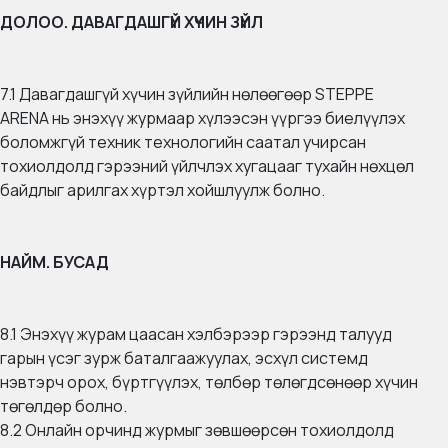
ДОЛОО. ДАВАГДАШГҮЙ ХҮЧИН ЗҮЙЛ
7.1 Давагдашгүй хүчин зүйлийн нөлөөгөөр STEPPE
ARENA нь энэхүү журмаар хүлээсэн үүргээ биелүүлэх
боломжгүй техник технологийн саатал учирсан
тохиолдолд гэрээний үйлчлэх хугацааг тухайн нөхцөл
байдлыг арилгах хүртэл хойшлуулж болно.
НАЙМ. БУСАД
8.1 Энэхүү журам цаасан хэлбэрээр гэрээнд талууд
гарын үсэг зурж баталгаажуулах, эсхүл системд
нэвтэрч орох, бүртгүүлэх, төлбөр төлөгдсөнөөр хүчин
төгөлдөр болно.
8.2 Онлайн орчинд журмыг зөвшөөрсөн тохиолдолд