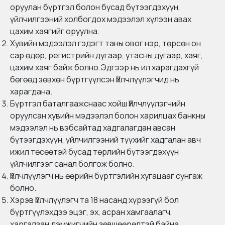
оруулан бүртгэл болон бусад бүтээгдэхүүн,
үйлчилгээний холбогдох мэдээлэл хүлээн авах
цахим хаягийг оруулна.
Хувийн мэдээлэл гэдэгт таны овог нэр, төрсөн он
сар өдөр, регистрийн дугаар, утасны дугаар, хаяг,
цахим хаяг байж болно.Эдгээр нь ил харагдахгүй
бөгөөд зөвхөн бүртгүүлсэн Үйлчлүүлэгчид нь
харагдана.
Бүртгэл баталгаажснаас хойш Үйлчлүүлэгчийн
оруулсан хувийн мэдээлэл болон харилцах банкны
мэдээлэл нь вэбсайтад хадгалагдан авсан
бүтээгдэхүүн, үйлчилгээний түүхийг хадгалан авч
ижил төсөөтэй бусад төрлийн бүтээгдэхүүн
үйлчилгээг санал болгож болно.
Үйлчлүүлэгч нь өөрийн бүртгэлийн хугацааг сунгаж
болно.
Хэрэв Үйлчлүүлэгч та 18 насанд хүрээгүй бол
бүртгүүлэхдээ эцэг, эх, асран хамгаалагч,
харгалзан дэмжигчийн зөвшөөрөлтэй байна.