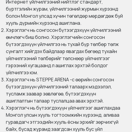
Интернет үйлчилгээний нийтлэг стандарт,
бүртгэлийн журам, үйлчилгээний журмын хүрээнд
болон Монгол улсад хүчин төгөлдөр мөрдөгдөж буй
хууль дүрмийн хүрээнд ашиглана.
Хэрэглэгч нь сонгосон бүтээгдэхүүн үйлчилгээний
өмчлөгч биш болно. Хэрэглэгчийн сонгосон
бүтээгдэхүүн үйлчилгээ нь тухай бүр төлбөр төлж
сунгалт хийгдэх байдлаар явагдах бөгөөд тухайн
үйлчилгээний төлбөрийг төлснөөр үйлчилгээг
гэрээний хугацаанд л ашиглах эрхтэй болдог
үйлчилгээ юм.
Хэрэглэгч нь STEPPE ARENA -с өөрийн сонгосон
бүтээгдэхүүн үйлчилгээний талаарх мэдээлэл,
тусламж заавар зөвлөгөө, бүтээгдэхүүн
ашиглалтын талаар туслалцаа авах эрхтэй.
Хэрэглэгч нь бүтээгдэхүүн үйлчилгээг ашиглахдаа
Монгол улсын хууль тогтоомжийн хүрээнд, аливаа
гуравдагч этгээдийн хууль ёсны эрхийг зөрчихгүй
байх, бусад журамд заагдсан хууль бус үйл