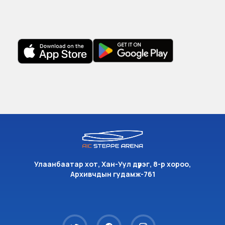
Улаанбаатар хот, Хан-Уул дүүрэг, 8-р хороо,
Архивчдын гудамж-761