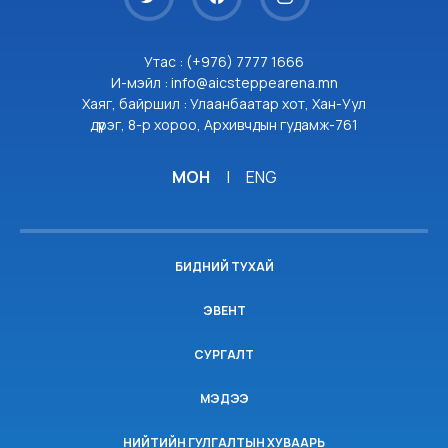
Утас : (+976) 7777 1666
И-мэйл : info@aicsteppearena.mn
Хаяг, байршил : Улаанбаатар хот, Хан-Уул
дүүрэг, 8-р хороо, Архивчдын гудамж-761
МОН
|
ENG
БИДНИЙ ТУХАЙ
ЭВЕНТ
СУРГАЛТ
МЭДЭЭ
НИЙТИЙН ГУЛГАЛТЫН ХУВААРЬ