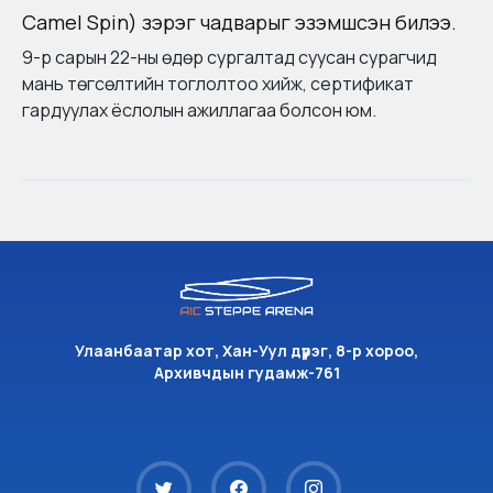
Camel Spin) зэрэг чадварыг эзэмшсэн билээ.​
9-р сарын 22-ны өдөр сургалтад суусан сурагчид
мань төгсөлтийн тоглолтоо хийж, сертификат
гардуулах ёслолын ажиллагаа болсон юм.
Улаанбаатар хот, Хан-Уул дүүрэг, 8-р хороо,
Архивчдын гудамж-761