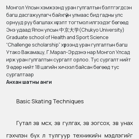
Монгол Улсын хэмжээнд уран гулгалтын бэлтгэгдсэн
багш дасгажуулагч байхгүйн улмаас бид гадны улс
орнууд руу багшлах хүсэлт тогтмол илгээдэг бөгөөд
Энэ удаад Япон улсын
中京大学(Chukyo University)
Graduate school of Health and Sport Science
“Challenge scholarship” хүрээнд уран гулгалтын багш
Утако Вакамацу, Г.Марал-Эрдэнэ нар Монгол Улсад
ирж уран гулгалтын сургалт орлоо. Тус сургалт нийт
9 өдөр нийт 18 цагийн хичээл байсан бөгөөд тус
сургалтаар
Анхан шатны анги​
Basic Skating Techniques
Гутал зөв өмсөх, зөв гулгах, зөв зогсох, зөв унах
гэхчлэн бүх л тулгуур техникийн мэдлэгийг