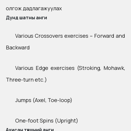
олгож дадлагажуулах​
Дунд шатны анги
Various Crossovers exercises – Forward and
Backward​
Various Edge exercises ​(Stroking, Mohawk,
Three-turn etc.)​
Jumps ​(Axel, Toe-loop)​
One-foot Spins ​(Upright)​
Ахисан түвшний анги​