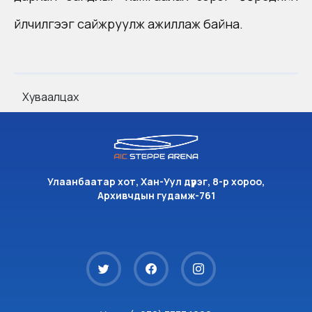
үйлчилгээг сайжруулж ажиллаж байна.
Хуваалцах
Улаанбаатар хот, Хан-Уул дүүрэг, 8-р хороо,
Архивчдын гудамж-761