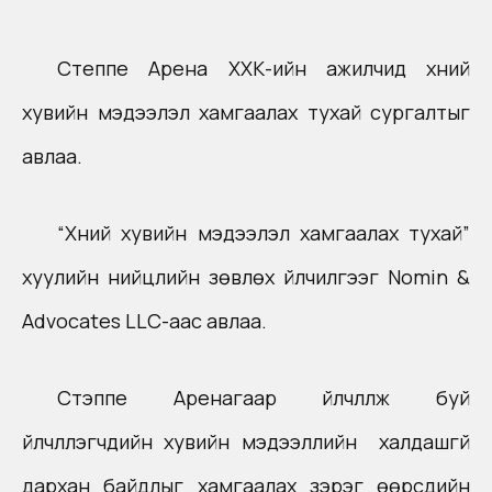
Степпе Арена ХХК-ийн ажилчид хүний
хувийн мэдээлэл хамгаалах тухай сургалтыг
авлаа.
“Хүний хувийн мэдээлэл хамгаалах тухай”
хуулийн нийцлийн зөвлөх үйлчилгээг Nomin &
Advocates LLC-аас авлаа.
Стэппе Аренагаар үйлчлүүлж буй
үйлчлүүлэгчдийн хувийн мэдээллийн халдашгүй
дархан байдлыг хамгаалах зэрэг өөрсдийн