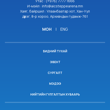
Утас : (+976) 7777 1666
И-мэйл : info@aicsteppearena.mn
Хаяг, байршил : Улаанбаатар хот, Хан-Уул
дүүрэг, 8-р хороо, Архивчдын гудамж-761
МОН
|
ENG
БИДНИЙ ТУХАЙ
ЭВЕНТ
СУРГАЛТ
МЭДЭЭ
НИЙТИЙН ГУЛГАЛТЫН ХУВААРЬ