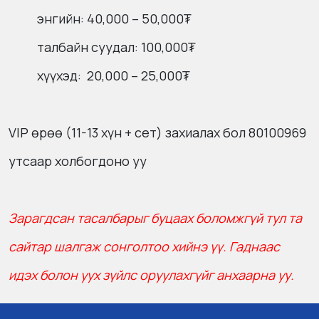
энгийн: 40,000 – 50,000₮
талбайн суудал: 100,000₮
хүүхэд: 20,000 – 25,000₮
VIP өрөө (11-13 хүн + сет) захиалах бол 80100969
утсаар холбогдоно уу
Зарагдсан тасалбарыг буцаах боломжгүй тул та
сайтар шалгаж сонголтоо хийнэ үү. Гаднаас
идэх болон уух зүйлс оруулахгүйг анхаарна уу.