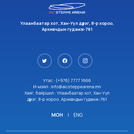
Улаанбаатар хот, Хан-Уул дүүрэг, 8-р хороо,
Архивчдын гудамж-761
Утас : (+976) 7777 1666
И-мэйл : info@aicsteppearena.mn
Хаяг, байршил : Улаанбаатар хот, Хан-Уул
дүүрэг, 8-р хороо, Архивчдын гудамж-761
МОН
|
ENG