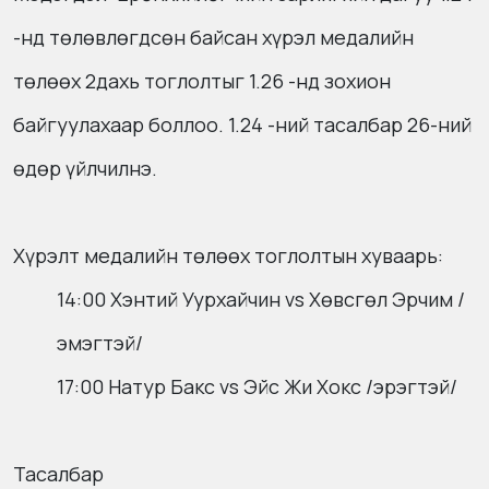
-нд төлөвлөгдсөн байсан хүрэл медалийн
төлөөх 2дахь тоглолтыг 1.26 -нд зохион
байгуулахаар боллоо. 1.24 -ний тасалбар 26-ний
өдөр үйлчилнэ.
Хүрэлт медалийн төлөөх тоглолтын хуваарь:
14:00 Хэнтий Уурхайчин vs Хөвсгөл Эрчим /
эмэгтэй/
17:00 Натур Бакс vs Эйс Жи Хокс /эрэгтэй/
Тасалбар