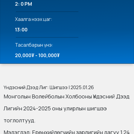
2: 0 PM
Хаалга нээх цаг:
13:00
Тасалбарын үнэ:
20,000₮ - 100,000₮
Үндэсний Дээд Лиг: Шигшээ | 2025.01.26
Монголын Волейболын Холбооны Үндэсний Дээд
Лигийн 2024-2025 оны улирлын шигшээ
тоглолтууд.
Мэдэгдэл: Ерөнхийлөгчийн зарлигийн дагуу 1.24