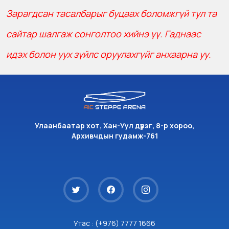
Зарагдсан тасалбарыг буцаах боломжгүй тул та
сайтар шалгаж сонголтоо хийнэ үү. Гаднаас
идэх болон уух зүйлс оруулахгүйг анхаарна уу.
Улаанбаатар хот, Хан-Уул дүүрэг, 8-р хороо,
Архивчдын гудамж-761
Утас : (+976) 7777 1666