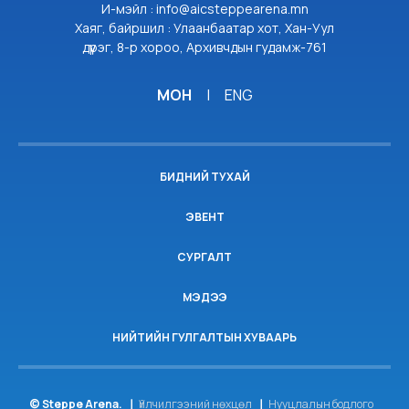
И-мэйл : info@aicsteppearena.mn
Хаяг, байршил : Улаанбаатар хот, Хан-Уул
дүүрэг, 8-р хороо, Архивчдын гудамж-761
МОН
|
ENG
БИДНИЙ ТУХАЙ
ЭВЕНТ
СУРГАЛТ
МЭДЭЭ
НИЙТИЙН ГУЛГАЛТЫН ХУВААРЬ
© Steppe Arena.
Үйлчилгээний нөхцөл
Нууцлалын бодлого