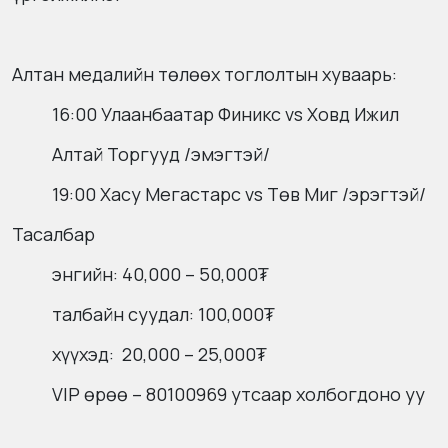
Алтан медалийн төлөөх тоглолтын хуваарь:
16:00 Улаанбаатар Финикс vs Ховд Ижил
Алтай Торгууд /эмэгтэй/
19:00 Хасу Мегастарс vs Төв Миг /эрэгтэй/
Тасалбар
энгийн: 40,000 – 50,000₮
талбайн суудал: 100,000₮
хүүхэд: 20,000 – 25,000₮
VIP өрөө – 80100969 утсаар холбогдоно уу