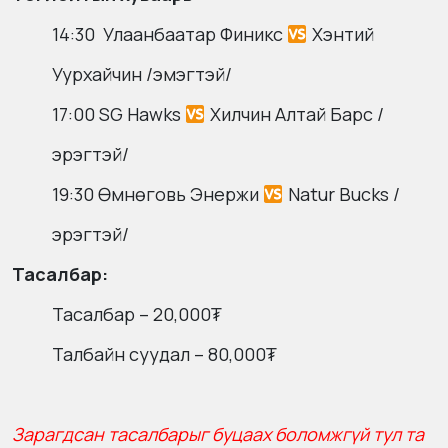
14:30 Улаанбаатар Финикс
Хэнтий
Уурхайчин /эмэгтэй/
17:00 SG Hawks
Хилчин Алтай Барс /
эрэгтэй/
19:30 Өмнөговь Энержи
Natur Bucks /
эрэгтэй/
Тасалбар:
Тасалбар – 20,000₮
Талбайн суудал – 80,000₮
Зарагдсан тасалбарыг буцаах боломжгүй тул та