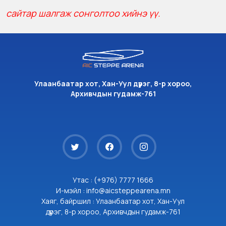
сайтар шалгаж сонголтоо хийнэ үү.
Улаанбаатар хот, Хан-Уул дүүрэг, 8-р хороо,
Архивчдын гудамж-761
Утас : (+976) 7777 1666
И-мэйл : info@aicsteppearena.mn
Хаяг, байршил : Улаанбаатар хот, Хан-Уул
дүүрэг, 8-р хороо, Архивчдын гудамж-761