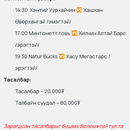
14:30 Хэнтий Уурхайчин
Хашхан
Өвөрхангай /эмэгтэй/
17:00 Минтонетт говь
Хилчин Алтай Барс
/эрэгтэй/
19:30 Natur Bucks
Хасу Мегастарс /
эрэгтэй/
Тасалбар:
Тасалбар – 20,000₮
Талбайн суудал – 80,000₮
Зарагдсан тасалбарыг буцаах боломжгүй тул та