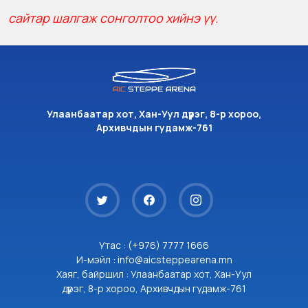
сайтар шалгаж сонголтоо хийнэ үү.
Улаанбаатар хот, Хан-Уул дүүрэг, 8-р хороо,
Архивчдын гудамж-761
Утас : (+976) 7777 1666
И-мэйл : info@aicsteppearena.mn
Хаяг, байршил : Улаанбаатар хот, Хан-Уул
дүүрэг, 8-р хороо, Архивчдын гудамж-761