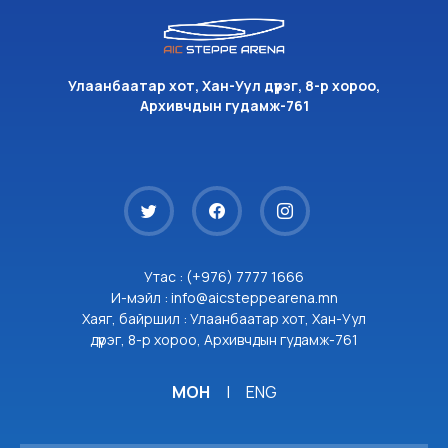
Улаанбаатар хот, Хан-Уул дүүрэг, 8-р хороо,
Архивчдын гудамж-761
Утас : (+976) 7777 1666
И-мэйл : info@aicsteppearena.mn
Хаяг, байршил : Улаанбаатар хот, Хан-Уул
дүүрэг, 8-р хороо, Архивчдын гудамж-761
МОН
|
ENG