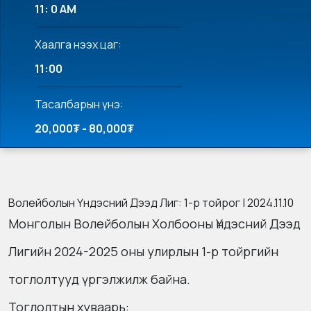
11: 0 AM
Хаалга нээх цаг:
11:00
Тасалбарын үнэ:
20,000₮ - 80,000₮
Волейболын Үндэсний Дээд Лиг: 1-р тойрог | 2024.11.10
Монголын Волейболын Холбооны Үндэсний Дээд
Лигийн 2024-2025 оны улирлын 1-р тойргийн
тоглолтууд үргэлжилж байна.
Тоглолтын хуваарь: