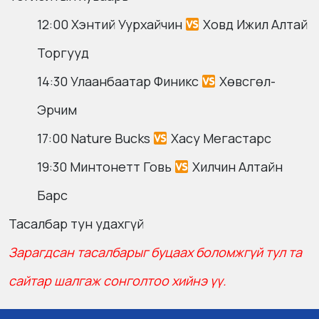
12:00 Хэнтий Уурхайчин
Ховд Ижил Алтай
Торгууд
14:30 Улаанбаатар Финикс
Хөвсгөл-
Эрчим
17:00 Nature Bucks
Хасу Мегастарс
19:30 Минтонетт Говь
Хилчин Алтайн
Барс
Тасалбар тун удахгүй
Зарагдсан тасалбарыг буцаах боломжгүй тул та
сайтар шалгаж сонголтоо хийнэ үү.