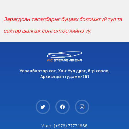
Зарагдсан тасалбарыг буцаах боломжгүй тул та
сайтар шалгаж сонголтоо хийнэ үү.
Улаанбаатар хот, Хан-Уул дүүрэг, 8-р хороо,
Архивчдын гудамж-761
Утас : (+976) 7777 1666