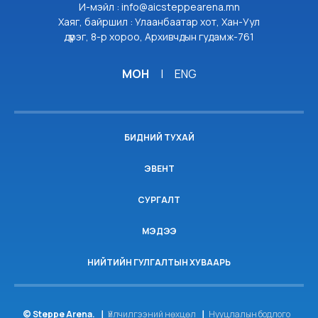
И-мэйл : info@aicsteppearena.mn
Хаяг, байршил : Улаанбаатар хот, Хан-Уул
дүүрэг, 8-р хороо, Архивчдын гудамж-761
МОН
|
ENG
БИДНИЙ ТУХАЙ
ЭВЕНТ
СУРГАЛТ
МЭДЭЭ
НИЙТИЙН ГУЛГАЛТЫН ХУВААРЬ
© Steppe Arena.
Үйлчилгээний нөхцөл
Нууцлалын бодлого