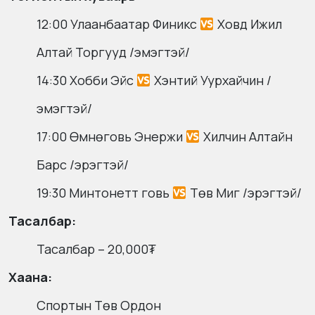
12:00 Улаанбаатар Финикс
Ховд Ижил
Алтай Торгууд /эмэгтэй/
14:30 Хобби Эйс
Хэнтий Уурхайчин /
эмэгтэй/
17:00 Өмнөговь Энержи
Хилчин Алтайн
Барс /эрэгтэй/
19:30 Минтонетт говь
Төв Миг /эрэгтэй/
Тасалбар:
Тасалбар – 20,000₮
Хаана:
Спортын Төв Ордон