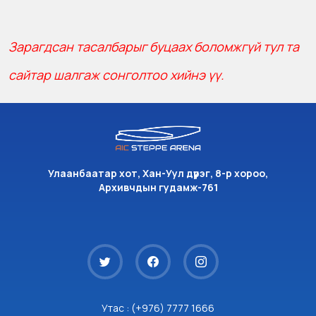
Зарагдсан тасалбарыг буцаах боломжгүй тул та
сайтар шалгаж сонголтоо хийнэ үү.
Улаанбаатар хот, Хан-Уул дүүрэг, 8-р хороо,
Архивчдын гудамж-761
Утас : (+976) 7777 1666