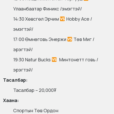
Улаанбаатар Финикс /эмэгтэй/
14:30 Хөвсгөл Эрчим
Hobby Ace /
эмэгтэй/
17:00 Өмнөговь Энержи
Төв Миг /
эрэгтэй/
19:30 Natur Bucks
Минтонетт говь /
эрэгтэй/
Тасалбар:
Тасалбар – 20,000₮
Хаана:
Спортын Төв Ордон