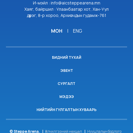
И-мэйл : info@aicsteppearena.mn
Хаяг, байршил : Улаанбаатар хот, Хан-Уул
дүүрэг, 8-р хороо, Архивчдын гудамж-761
МОН
|
ENG
БИДНИЙ ТУХАЙ
ЭВЕНТ
СУРГАЛТ
МЭДЭЭ
НИЙТИЙН ГУЛГАЛТЫН ХУВААРЬ
© Steppe Arena.
Үйлчилгээний нөхцөл
Нууцлалын бодлого