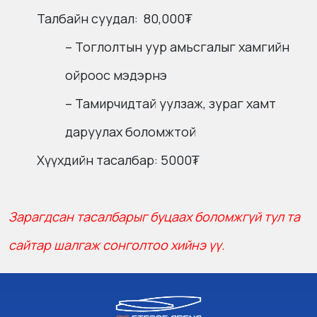
Талбайн суудал: 80,000₮
– Тоглолтын уур амьсгалыг хамгийн
ойроос мэдэрнэ
– Тамирчидтай уулзаж, зураг хамт
даруулах боломжтой
Хүүхдийн тасалбар: 5000₮
Зарагдсан тасалбарыг буцаах боломжгүй тул та
сайтар шалгаж сонголтоо хийнэ үү.