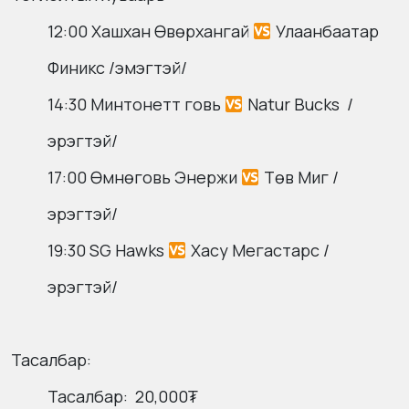
12:00 Хашхан Өвөрхангай
Улаанбаатар
Финикс /эмэгтэй/
14:30 Минтонетт говь
Natur Bucks /
эрэгтэй/
17:00 Өмнөговь Энержи
Төв Миг /
эрэгтэй/
19:30 SG Hawks
Хасу Мегастарс /
эрэгтэй/
Тасалбар:
Тасалбар: 20,000₮