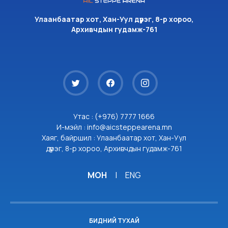
Улаанбаатар хот, Хан-Уул дүүрэг, 8-р хороо,
Архивчдын гудамж-761
Утас : (+976) 7777 1666
И-мэйл : info@aicsteppearena.mn
Хаяг, байршил : Улаанбаатар хот, Хан-Уул
дүүрэг, 8-р хороо, Архивчдын гудамж-761
МОН
|
ENG
БИДНИЙ ТУХАЙ