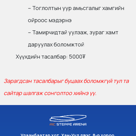
– Тоглолтын уур амьсгалыг хамгийн
ойроос мэдэрнэ
– Тамирчидтай уулзаж, зураг хамт
даруулах боломжтой
Хүүхдийн тасалбар: 5000₮
Зарагдсан тасалбарыг буцаах боломжгүй тул та
сайтар шалгаж сонголтоо хийнэ үү.
Улаанбаатар хот, Хан-Уул дүүрэг, 8-р хороо,