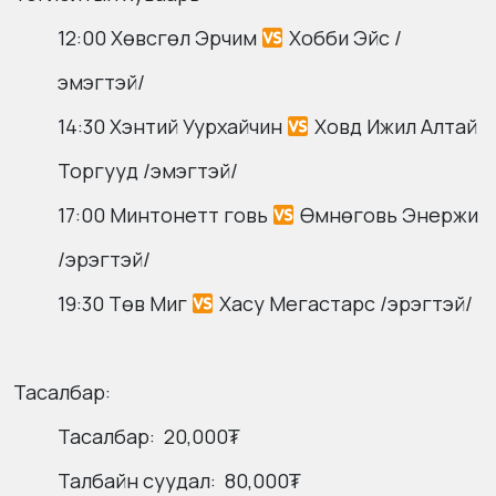
12:00 Хөвсгөл Эрчим
Хобби Эйс /
эмэгтэй/
14:30 Хэнтий Уурхайчин
Ховд Ижил Алтай
Торгууд /эмэгтэй/
17:00 Минтонетт говь
Өмнөговь Энержи
/эрэгтэй/
19:30 Төв Миг
Хасу Мегастарс /эрэгтэй/
Тасалбар:
Тасалбар: 20,000₮
Талбайн суудал: 80,000₮