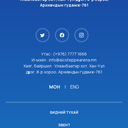
Архивчдын гудамж-761
Утас : (+976) 7777 1666
И-мэйл : info@aicsteppearena.mn
Хаяг, байршил : Улаанбаатар хот, Хан-Уул
дүүрэг, 8-р хороо, Архивчдын гудамж-761
МОН
|
ENG
БИДНИЙ ТУХАЙ
ЭВЕНТ