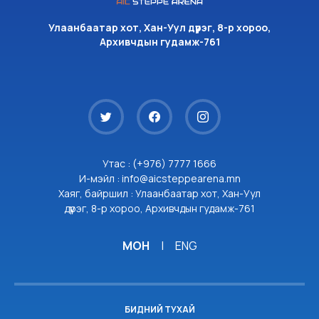
Улаанбаатар хот, Хан-Уул дүүрэг, 8-р хороо,
Архивчдын гудамж-761
Утас : (+976) 7777 1666
И-мэйл : info@aicsteppearena.mn
Хаяг, байршил : Улаанбаатар хот, Хан-Уул
дүүрэг, 8-р хороо, Архивчдын гудамж-761
МОН
|
ENG
БИДНИЙ ТУХАЙ