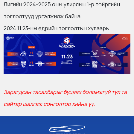
Лигийн 2024-2025 оны улирлын 1-р тойргийн
тоглолтууд үргэлжилж байна.
2024.11.23-ны өдрийн тоглолтын хуваарь
Зарагдсан тасалбарыг буцаах боломжгүй тул та
сайтар шалгаж сонголтоо хийнэ үү.