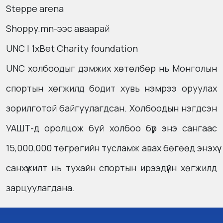
Steppe arena
Shoppy.mn
-ээс аваарай
UNC | 1xBet Charity foundation
UNC холбоодыг дэмжих хөтөлбөр нь Монголын
спортын хөгжилд бодит хувь нэмрээ оруулах
зорилготой байгуулагдсан. Холбоодын нэгдсэн
УАШТ-д оролцож буй холбоо бүр энэ сангаас
15,000,000 төгрөгийн тусламж авах бөгөөд энэхүү
санхүүжилт нь тухайн спортын ирээдүйн хөгжилд
зарцуулагдана.