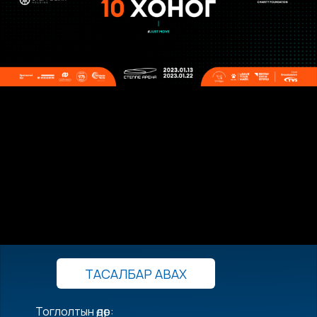
ТАСАЛБАР АВАХ
Тоглолтын өдөр: