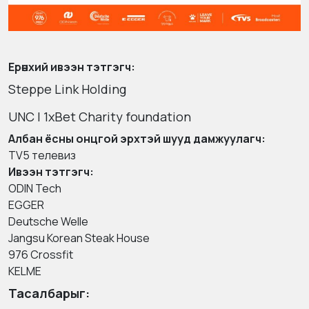
Ерөнхий ивээн тэтгэгч:
Steppe Link Holding
UNC | 1xBet Charity foundation
Албан ёсны онцгой эрхтэй шууд дамжуулагч:
TV5 телевиз
Ивээн тэтгэгч:
ODIN Tech
EGGER
Deutsche Welle
Jangsu Korean Steak House
976 Crossfit
KELME
Тасалбарыг: