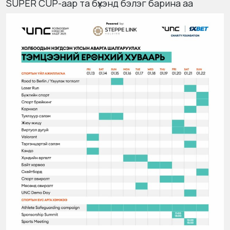
SUPER CUP-аар та бүхэнд бэлэг барина аа