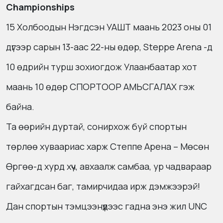
Championships
15 Холбоодын Нэгдсэн УАШТ маань 2023 оны 01
дүгээр сарын 13-аас 22-ны өдөр, Steppe Arena -д
10 өдрийн турш зохиогдож Улаанбаатар хот
маань 10 өдөр СПОРТООР АМЬСГАЛАХ гэж
байна.
Та өөрийн дуртай, сонирхож буй спортын
төрлөө хуваариас харж Степпе Арена – Мөсөн
Өргөө-д хурд хүч, авхаалж самбаа, ур чадвараар
гайхагдсан баг, тамирчидаа ирж дэмжээрэй!
Дан спортын тэмцээнүүдээс гадна энэ жил UNC