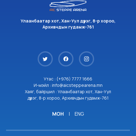
Улаанбаатар хот, Хан-Уул дүүрэг, 8-р хороо,
Архивчдын гудамж-761
Утас : (+976) 7777 1666
И-мэйл : info@aicsteppearena.mn
Хаяг, байршил : Улаанбаатар хот, Хан-Уул
дүүрэг, 8-р хороо, Архивчдын гудамж-761
МОН
|
ENG