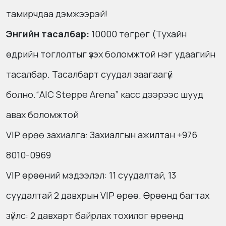
тамирчдаа дэмжээрэй!
Энгийн тасалбар:
10000 төгрөг (Тухайн
өдрийн тоглолтыг үзэх боломжтой нэг удаагийн
тасалбар. Тасалбарт суудал заагаагүй
болно.
“AIC Steppe Arena” касс дээрээс шууд
авах боломжтой
VIP өрөө захиалга: Захиалгын ажилтан +976
8010-0969
VIP өрөөний мэдээлэл: 11 суудалтай, 13
суудалтай 2 давхрын VIP өрөө. Өрөөнд багтах
зүйлс: 2 давхарт байрлах тохилог өрөөнд