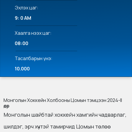
Эхлэх цаг:
9: 0 AM
Хаалга нээх цаг:
08:00
Тасалбарын үнэ:
10.000
Монголын Хоккейн Холбооны Цомын тэмцээн 2024-II
өдөр
Монголын шайбтай хоккейн хамгийн чадварлаг,
шилдэг, эрч хүчтэй тамирчид Цомын төлөө