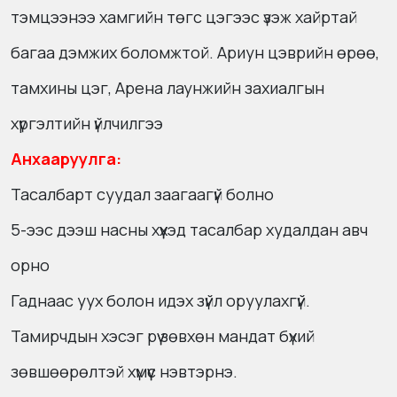
тэмцээнээ хамгийн төгс цэгээс үзэж хайртай
багаа дэмжих боломжтой. Ариун цэврийн өрөө,
тамхины цэг, Арена лаунжийн захиалгын
хүргэлтийн үйлчилгээ
Анхааруулга:
Тасалбарт суудал заагаагүй болно
5-ээс дээш насны хүүхэд тасалбар худалдан авч
орно
Гаднаас уух болон идэх зүйл оруулахгүй.
Тамирчдын хэсэг рүү зөвхөн мандат бүхий
зөвшөөрөлтэй хүмүүс нэвтэрнэ.