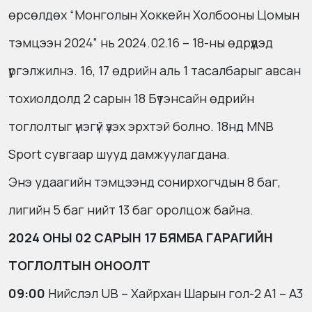
өрсөлдөх “Монголын Хоккейн Холбооны Цомын
тэмцээн 2024” нь 2024.02.16 – 18-ны өдрүүдэд
үргэлжилнэ. 16, 17 өдрийн аль 1 тасалбарыг авсан
тохиолдолд 2 сарын 18 Бүтэнсайн өдрийн
тоглолтыг үнэгүй үзэх эрхтэй болно. 18нд MNB
Sport сувгаар шууд дамжуулагдана.
Энэ удаагийн тэмцээнд сонирхогчдын 8 баг,
лигийн 5 баг нийт 13 баг оролцож байна.
2024 ОНЫ 02 САРЫН 17 БЯМБА ГАРАГИЙН
ТОГЛОЛТЫН ОНООЛТ
09:00
Нийслэл UB – Хайрхан Шарын гол-2 А1 – А3