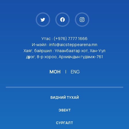
Утас : (+976) 7777 1666
И-мэйл : info@aicsteppearena.mn
Хаяг, байршил : Улаанбаатар хот, Хан-Уул
дүүрэг, 8-р хороо, Архивчдын гудамж-761
МОН
|
ENG
БИДНИЙ ТУХАЙ
ЭВЕНТ
СУРГАЛТ