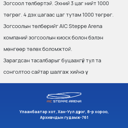
Зогсоол төлбөртэй. Эхний 3 цаг нийт 1000
төгрөг. 4 дэх цагаас цаг тутам 1000 төгрөг.
Зогсоолын төлбөрийг AIC Steppe Arena
компаний зогсоолын киоск болон бэлэн
мөнгөөр төлөх боломжтой.
Зарагдсан тасалбарыг буцаахгүй тул та
сонголтоо сайтар шалгаж хийнэ үү.
Улаанбаатар хот, Хан-Уул дүүрэг, 8-р хороо,
Архивчдын гудамж-761