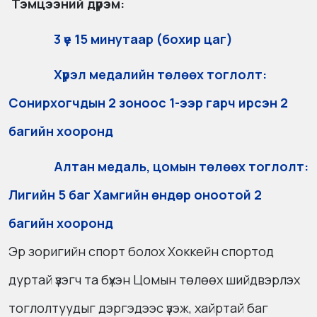
Тэмцээний дүрэм:
3 үе 15 минутаар (бохир цаг)
Хүрэл медалийн төлөөх тоглолт:
Сонирхогчдын 2 зоноос 1-ээр гарч ирсэн 2
багийн хооронд
Алтан медаль, цомын төлөөх тоглолт:
Лигийн 5 баг Хамгийн өндөр оноотой 2
багийн хооронд
Эр зоригийн спорт болох Хоккейн спортод
дуртай үзэгч та бүхэн Цомын төлөөх шийдвэрлэх
тоглолтуудыг дэргэдээс үзэж, хайртай баг