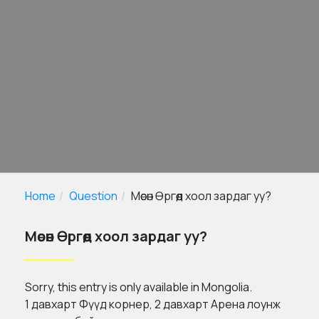
Home
Question
Мөсөн Өргөөд хоол зардаг уу?
Мөсөн Өргөөд хоол зардаг уу?
Sorry, this entry is only available in
Mongolia
.
1 давхарт Фүүд корнер, 2 давхарт Арена лоунж