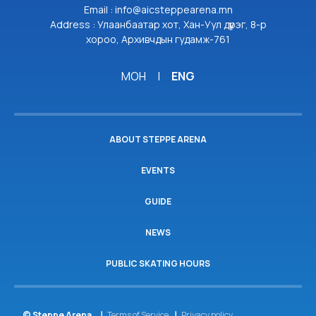
Email : info@aicsteppearena.mn
Address : Улаанбаатар хот, Хан-Уул дүүрэг, 8-р
хороо, Архивчдын гудамж-761
МОН
|
ENG
ABOUT STEPPE ARENA
EVENTS
GUIDE
NEWS
PUBLIC SKATING HOURS
© Steppe Arena.
Terms of Service
Privacy policy