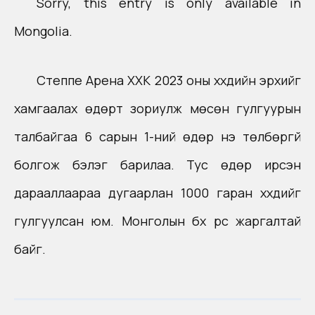
Sorry, this entry is only available in
Mongolia
.
Степпе Арена ХХК 2023 оны хүүхдийн эрхийг
хамгаалах өдөрт зориулж мөсөн гулгуурын
талбайгаа 6 сарын 1-ний өдөр үнэ төлбөргүй
болгож бэлэг барилаа. Тус өдөр ирсэн
дарааллаараа дугаарлан 1000 гаран хүүхдийг
гулгуулсан юм. Монголын бүх үрс жаргалтай
байг.