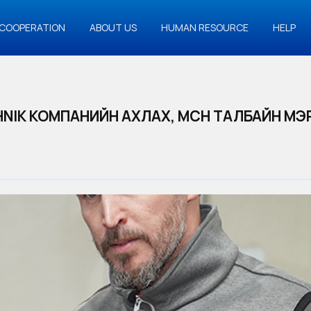
COOPERATION
ABOUT US
HUMAN RESOURCE
HELP
HNIK КОМПАНИЙН АХЛАХ, МӨСӨН ТАЛБАЙН М