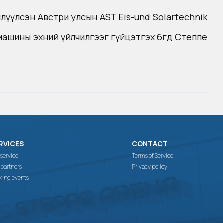
г нийлүүлсэн Австри улсын AST Eis-und Solartechnik
машины эхний үйлчилгээг гүйцэтгэх бөгөөд Степпе
RVICES
CONTACT
 service
Terms of Service
 partners
Privacy policy
king events