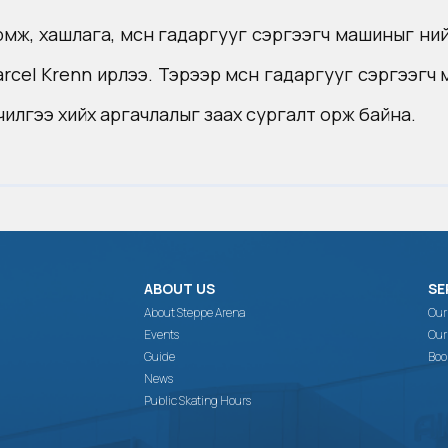
г төхөөрөмж, хашлага, мөсөн гадаргууг сэргээгч машины
cel Krenn ирлээ. Тэрээр мөсөн гадаргууг сэргээгч 
лгээ хийх аргачлалыг заах сургалт орж байна.
ABOUT US
SE
About Steppe Arena
Our
Events
Our
Guide
Boo
News
Public Skating Hours