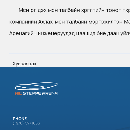
Мөсөн өргөө дэх мөсөн талбайн хөргөлтийн тоно
компанийн Ахлах, мөсөн талбайн мэргэжилтэн Mar
Аренагийн инженерүүдэд цаашид бие даан үйлчи
Хуваалцах
PHONE
(+976) 7777 1666