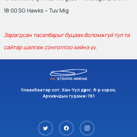
18:00 SG Hawks – Tuv Mig
Зарагдсан тасалбарыг буцаах боломжгүй тул та
сайтар шалгаж сонголтоо хийнэ үү.
Улаанбаатар хот, Хан-Уул дүүрэг, 8-р хороо,
Архивчдын гудамж-761