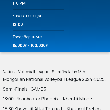
1: 0 PM
Хаалга нээх цаг:
12:00
Тасалбарын үнэ:
15,000₮ - 100,000₮
National Volleyball League -Semi final: Jan 18th
Mongolian National Volleyball League 2024-2025.
Semi-Finals | GAME 3
13:00 Ulaanbaatar Phoenix – Khentii Miners
15:30 Khovd Ijil Altai Torguud – Khuvsgul Erchim