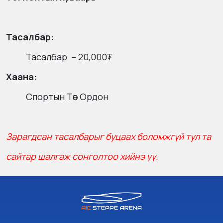
Тасалбар:
Тасалбар – 20,000₮
Хаана:
Спортын Төв Ордон
Зарагдсан тасалбарыг буцаах боломжгүй тул та
сайтар шалгаж сонголтоо хийнэ үү.