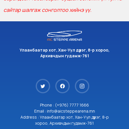
сайтар шалгаж сонголтоо хийнэ үү.
Улаанбаатар хот, Хан-Уул дүүрэг, 8-р хороо,
Архивчдын гудамж-761
Phone : (+976) 7777 1666
Email : info@aicsteppearena.mn
Address : Улаанбаатар хот, Хан-Уул дүүрэг, 8-р
хороо, Архивчдын гудамж-761