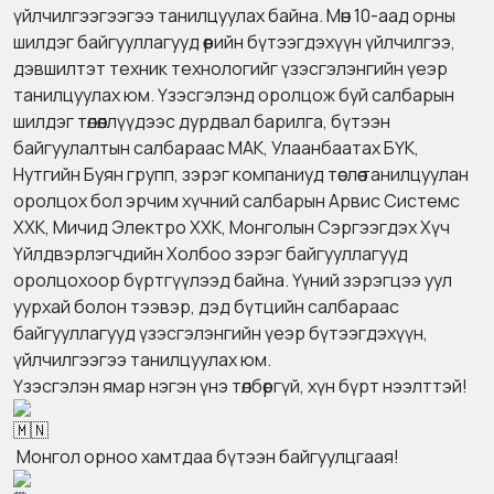
үйлчилгээгээгээ танилцуулах байна. Мөн 10-аад орны
шилдэг байгууллагууд өөрийн бүтээгдэхүүн үйлчилгээ,
дэвшилтэт техник технологийг үзэсгэлэнгийн үеэр
танилцуулах юм. Үзэсгэлэнд оролцож буй салбарын
шилдэг төлөөллүүдээс дурдвал барилга, бүтээн
байгуулалтын салбараас МАК, Улаанбаатах БҮК,
Нутгийн Буян групп, зэрэг компаниуд төслөө танилцуулан
оролцох бол эрчим хүчний салбарын Арвис Системс
ХХК, Мичид Электро ХХК, Монголын Сэргээгдэх Хүч
Үйлдвэрлэгчдийн Холбоо зэрэг байгууллагууд
оролцохоор бүртгүүлээд байна. Үүний зэрэгцээ уул
уурхай болон тээвэр, дэд бүтцийн салбараас
байгууллагууд үзэсгэлэнгийн үеэр бүтээгдэхүүн,
үйлчилгээгээ танилцуулах юм.
Үзэсгэлэн ямар нэгэн үнэ төлбөргүй, хүн бүрт нээлттэй!
Монгол орноо хамтдаа бүтээн байгуулцгаая!