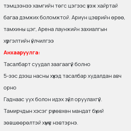
тэмцээнээ хамгийн төгс цэгээс үзэж хайртай
багаа дэмжих боломжтой. Ариун цэврийн өрөө,
тамхины цэг, Арена лаунжийн захиалгын
хүргэлтийн үйлчилгээ
Анхааруулга:
Тасалбарт суудал заагаагүй болно
5-ээс дээш насны хүүхэд тасалбар худалдан авч
орно
Гаднаас уух болон идэх зүйл оруулахгүй.
Тамирчдын хэсэг рүү зөвхөн мандат бүхий
зөвшөөрөлтэй хүмүүс нэвтэрнэ.