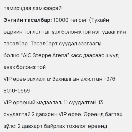
тамирчдаа дэмжээрэй!
Энгийн тасалбар:
10000 төгрөг (Тухайн
өдрийн тоглолтыг үзэх боломжтой нэг удаагийн
тасалбар. Тасалбарт суудал заагаагүй
болно.
“AIC Steppe Arena” касс дээрээс шууд
авах боломжтой
VIP өрөө захиалга: Захиалгын ажилтан +976
8010-0969
VIP өрөөний мэдээлэл: 11 суудалтай, 13
суудалтай 2 давхрын VIP өрөө. Өрөөнд багтах
зүйлс: 2 давхарт байрлах тохилог өрөөнд