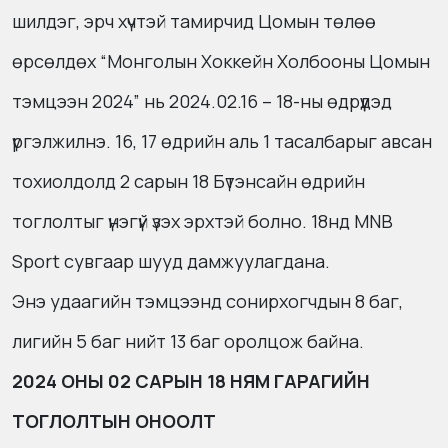
шилдэг, эрч хүчтэй тамирчид Цомын төлөө
өрсөлдөх “Монголын Хоккейн Холбооны Цомын
тэмцээн 2024” нь 2024.02.16 – 18-ны өдрүүдэд
үргэлжилнэ. 16, 17 өдрийн аль 1 тасалбарыг авсан
тохиолдолд 2 сарын 18 Бүтэнсайн өдрийн
тоглолтыг үнэгүй үзэх эрхтэй болно. 18нд MNB
Sport сувгаар шууд дамжуулагдана.
Энэ удаагийн тэмцээнд сонирхогчдын 8 баг,
лигийн 5 баг нийт 13 баг оролцож байна.
2024 ОНЫ 02 САРЫН 18 НЯМ ГАРАГИЙН
ТОГЛОЛТЫН ОНООЛТ