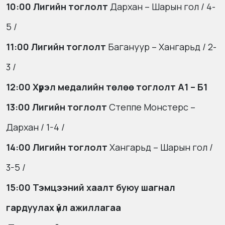
10:00
Лигийн тоглолт
Дархан – Шарын гол
/ 4-
5 /
11:00
Лигийн тоглолт
Багануур – Хангарьд
/ 2-
3 /
12:00
Хүрэл медалийн төлөө тоглолт А1 – Б1
13:00
Лигийн тоглолт
Степпе Монстерс –
Дархан
/ 1-4 /
14:00
Лигийн тоглолт
Хангарьд – Шарын гол
/
3-5 /
15:00 Тэмцээний хаалт буюу шагнал
гардуулах үйл ажиллагаа