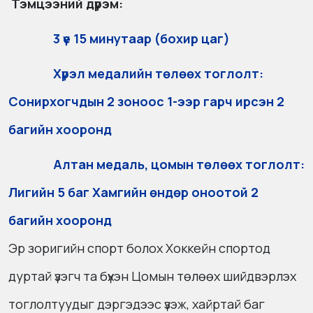
Тэмцээний дүрэм:
3 үе 15 минутаар (бохир цаг)
Хүрэл медалийн төлөөх тоглолт:
Сонирхогчдын 2 зоноос 1-ээр гарч ирсэн 2
багийн хооронд
Алтан медаль, цомын төлөөх тоглолт:
Лигийн 5 баг Хамгийн өндөр оноотой 2
багийн хооронд
Эр зоригийн спорт болох Хоккейн спортод
дуртай үзэгч та бүхэн Цомын төлөөх шийдвэрлэх
тоглолтуудыг дэргэдээс үзэж, хайртай баг