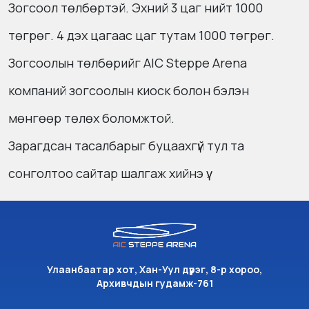
Зогсоол төлбөртэй. Эхний 3 цаг нийт 1000
төгрөг. 4 дэх цагаас цаг тутам 1000 төгрөг.
Зогсоолын төлбөрийг AIC Steppe Arena
компаний зогсоолын киоск болон бэлэн
мөнгөөр төлөх боломжтой.
Зарагдсан тасалбарыг буцаахгүй тул та
сонголтоо сайтар шалгаж хийнэ үү.
Улаанбаатар хот, Хан-Уул дүүрэг, 8-р хороо,
Архивчдын гудамж-761