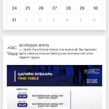
24
25
26
27
28
29
30
31
1
2
3
4
5
6
aicsteppe.arena
Multi-functional indoor ice arena
Бүх төрлийн
арга хэмжээ зохион байгуулах боломжтой олон
төрөлт ордон